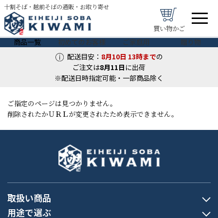
十割そば・越前そばの通販・お取り寄せ
買い物かご
商品一覧
初めてのお客様
ご家庭用
贈り物
配送目安：
8月10日
13時まで
の
ご注文は
8月
11
日
に出荷
※配送日時指定可能・一部商品除く
ご指定のページは見つかりません。
削除されたかＵＲＬが変更されたため表示できません。
取扱い商品
用途で選ぶ