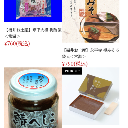
【福井お土産】寒干大根 梅酢漬
＜常温＞
¥760
(税込)
【福井お土産】永平寺 禅みそ 6
袋入＜常温＞
¥790
(税込)