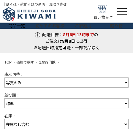
十割そば・越前そばの通販・お取り寄せ
買い物かご
商品一覧
初めてのお客様
ご家庭用
贈り物
配送目安：
8月6日
13時まで
の
ご注文は
8月
8
日
に出荷
※配送日時指定可能・一部商品除く
TOP
価格で探す
2,999円以下
表示切替：
並び順：
在庫：