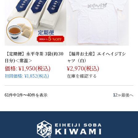
【定期便】永平寺茶 3袋(約30
【福井お土産】エイヘイジTシ
日分)＜常温＞
ャツ（白）
価格:
¥1,950
(税込)
¥2,970
(税込)
初回価格:
¥1,852(税込)
在庫を確認する
61件中1件〜40件を表示
1
2
≫
最後へ