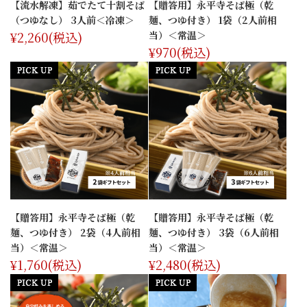
【流水解凍】茹でたて十割そば
【贈答用】永平寺そば極（乾
（つゆなし） 3人前＜冷凍＞
麺、つゆ付き） 1袋（2人前相
¥2,260
(税込)
当）＜常温＞
¥970
(税込)
【贈答用】永平寺そば極（乾
【贈答用】永平寺そば極（乾
麺、つゆ付き） 2袋（4人前相
麺、つゆ付き） 3袋（6人前相
当）＜常温＞
当）＜常温＞
¥1,760
(税込)
¥2,480
(税込)