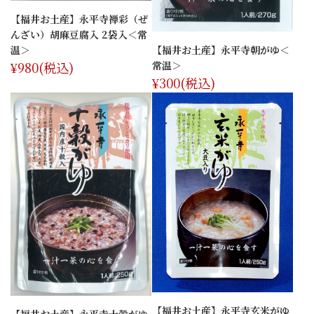
【福井お土産】永平寺禅彩（ぜ
んざい）胡麻豆腐入 2袋入＜常
温＞
【福井お土産】永平寺朝がゆ＜
¥980
(税込)
常温＞
¥300
(税込)
【福井お土産】永平寺玄米がゆ