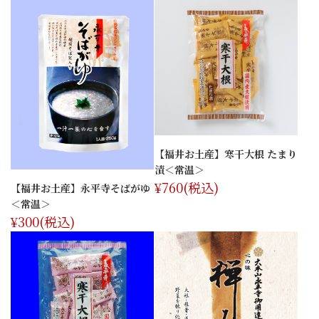
【福井お土産】寒干大根 たまり
漬＜常温＞
¥760
(税込)
【福井お土産】永平寺そばがゆ
＜常温＞
¥300
(税込)