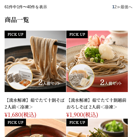
61件中1件〜40件を表示
1
2
≫
最後へ
商品一覧
【流水解凍】茹でたて十割そば
【流水解凍】茹でたて十割越前
2人前＜冷凍＞
おろしそば 2人前＜冷凍＞
¥1,680
(税込)
¥1,900
(税込)