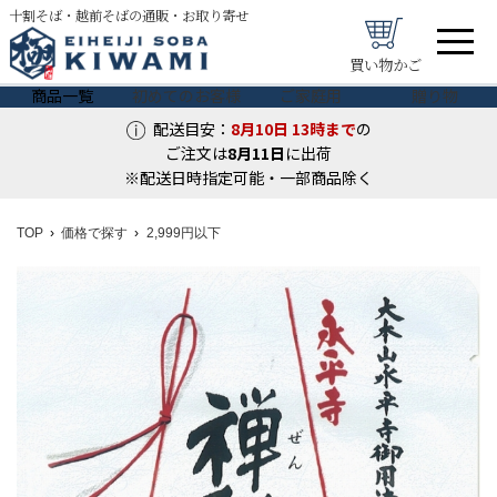
十割そば・越前そばの通販・お取り寄せ
買い物かご
商品一覧
初めてのお客様
ご家庭用
贈り物
配送目安：
8月10日
13時まで
の
ご注文は
8月
11
日
に出荷
※配送日時指定可能・一部商品除く
TOP
価格で探す
2,999円以下