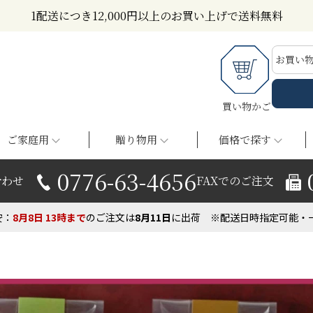
1配送につき12,000円以上のお買い上げで送料無料
お買い
買い物かご
ご家庭用
贈り物用
価格で探す
0776-63-4656
合わせ
FAXでのご注文
安：
8月8日
13時まで
の
ご注文は
8月
11
日
に出荷
※配送日時指定可能・