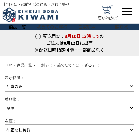
十割そば・越前そばの通販・お取り寄せ
買い物かご
商品一覧
初めてのお客様
ご家庭用
贈り物
配送目安：
8月10日
13時まで
の
ご注文は
8月
12
日
に出荷
※配送日時指定可能・一部商品除く
TOP
商品一覧
十割そば
茹でたてそば
ざるそば
表示切替：
並び順：
在庫：