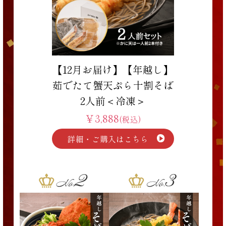
【12月お届け】【年越し】
茹でたて蟹天ぷら十割そば
2人前＜冷凍＞
￥3,888
(税込)