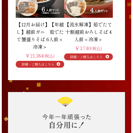
【12月お届け】【年越
【流水解凍】茹でたて
し】越前ガニ 茹でた
十割越前おろしそば 4
て蟹盛りそば 6人前＜
人前＜冷凍＞
冷凍＞
￥3,740
(税込)
￥21,384
(税込)