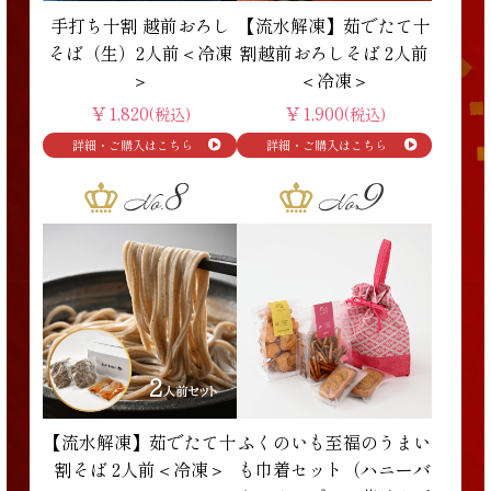
手打ち十割 越前おろし
【流水解凍】茹でたて十
そば（生）2人前＜冷凍
割越前おろしそば 2人前
＞
＜冷凍＞
￥1,820
￥1,900
(税込)
(税込)
【流水解凍】茹でたて十
ふくのいも至福のうまい
割そば 2人前＜冷凍＞
も巾着セット（ハニーバ