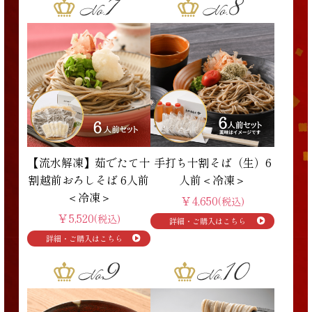
【流水解凍】茹でたて十
手打ち十割そば（生）6
割越前おろしそば 6人前
人前＜冷凍＞
＜冷凍＞
￥4,650
(税込)
￥5,520
(税込)