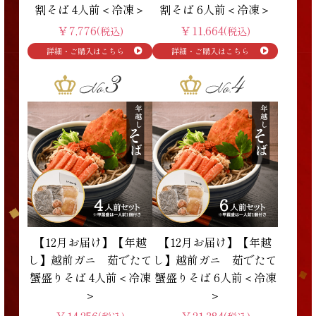
割そば 4人前＜冷凍＞
割そば 6人前＜冷凍＞
￥7,776
￥11,664
(税込)
(税込)
【12月お届け】【年越
【12月お届け】【年越
し】越前ガニ 茹でたて
し】越前ガニ 茹でたて
蟹盛りそば 4人前＜冷凍
蟹盛りそば 6人前＜冷凍
＞
＞