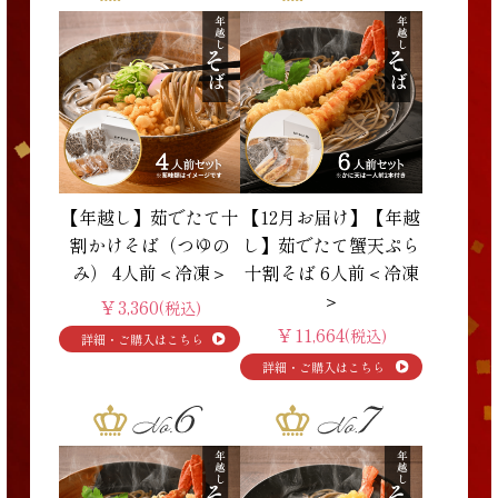
【年越し】茹でたて十
【12月お届け】【年越
割かけそば（つゆの
し】茹でたて蟹天ぷら
み） 4人前＜冷凍＞
十割そば 6人前＜冷凍
＞
￥3,360
(税込)
￥11,664
(税込)