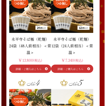
永平寺そば極（乾麺）
永平寺そば極（乾麺）
24袋（48人前相当）＜常
12袋（24人前相当）＜常
温＞
温＞
￥13,800
￥7,340
(税込)
(税込)