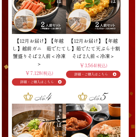
【12月お届け】【年越
【12月お届け】【年越
し】越前ガニ 茹でたて
し】茹でたて天ぷら十割
蟹盛りそば 2人前＜冷凍
そば 2人前＜冷凍＞
＞
￥3,564
(税込)
￥7,128
(税込)