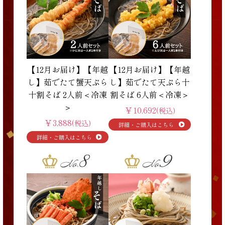
【12月お届け】【年越
【12月お届け】【年越
し】茹でたて蟹天ぷら
し】茹でたて天ぷら十
十割そば 2人前＜冷凍
割そば 6人前＜冷凍＞
＞
￥10,692
(税込)
￥3,888
(税込)