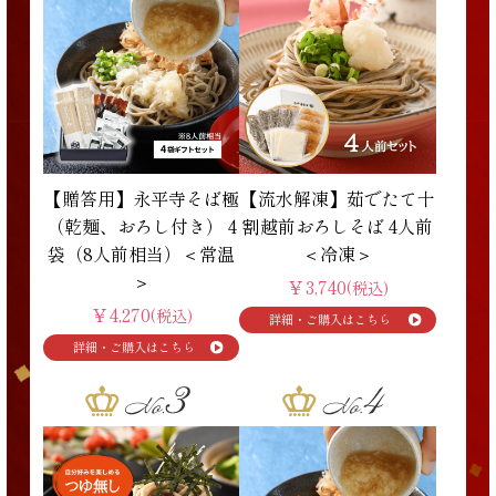
【贈答用】永平寺そば極
【流水解凍】茹でたて十
（乾麺、おろし付き） 4
割越前おろしそば 4人前
袋（8人前相当）＜常温
＜冷凍＞
＞
￥3,740
(税込)
￥4,270
(税込)