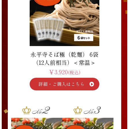
永平寺そば極（乾麺） 6袋
（12人前相当）＜常温＞
￥3,920
(税込)