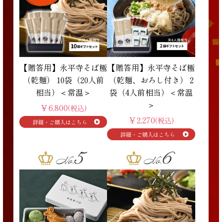
【贈答用】永平寺そば極
【贈答用】永平寺そば極
（乾麺） 10袋（20人前
（乾麺、おろし付き） 2
相当）＜常温＞
袋（4人前相当）＜常温
＞
￥6,800
(税込)
￥2,270
(税込)