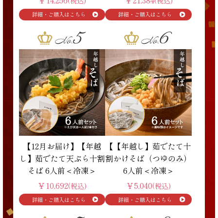
￥14,256
￥21,384
(税込)
(税込)
【12月お届け】【年越
【【年越し】茹でたて十
し】茹でたて天ぷら十割
割かけそば（つゆのみ）
そば 6人前＜冷凍＞
6人前＜冷凍＞
￥10,692
￥5,040
(税込)
(税込)