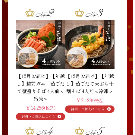
【12月お届け】【年越
【12月お届け】【年越
し】越前ガニ 茹でた
し】茹でたて天ぷら十
て蟹盛りそば 4人前＜
割そば 4人前＜冷凍＞
冷凍＞
￥7,128
(税込)
￥14,256
(税込)