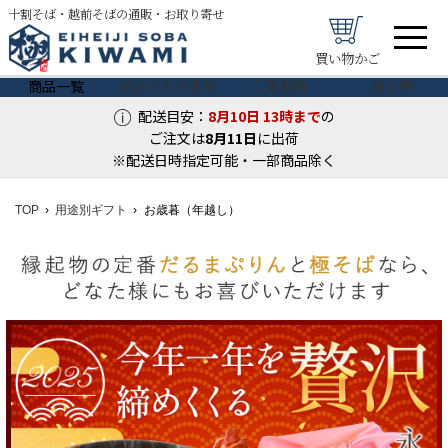
十割そば・越前そばの通販・お取り寄せ
買い物かご
商品一覧
初めてのお客様
ご家庭用
贈り物
配送目安：
8月10日
13時まで
の
ご注文は
8月
11
日
に出荷
※配送日時指定可能・一部商品除く
TOP
用途別ギフト
お歳暮（年越し）