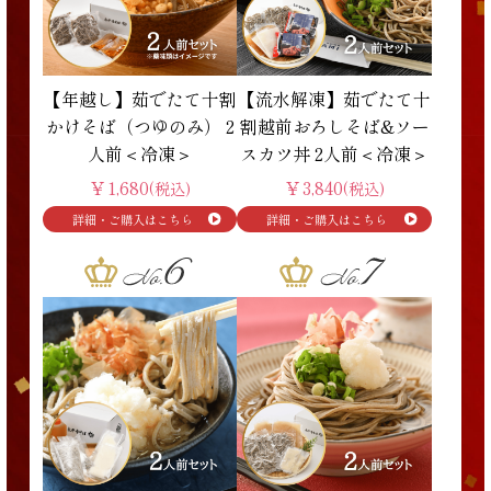
【年越し】茹でたて十割
【流水解凍】茹でたて十
かけそば（つゆのみ） 2
割越前おろしそば&ソー
人前＜冷凍＞
スカツ丼 2人前＜冷凍＞
￥1,680
￥3,840
(税込)
(税込)