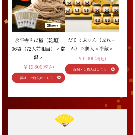
だるまぷりん（ぷれー
永平寺そば極（乾麺）
ん）12個入＜冷蔵＞
36袋（72人前相当）＜常
温＞
￥6,000
(税込)
￥19,600
(税込)