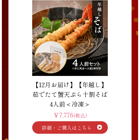
【12月お届け】【年越し】
茹でたて蟹天ぷら十割そば
4人前＜冷凍＞
￥7,776
(税込)