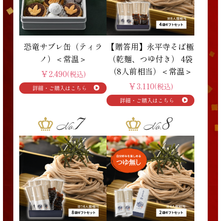
恐竜サブレ缶（ティラ
【贈答用】永平寺そば極
ノ）＜常温＞
（乾麺、つゆ付き） 4袋
（8人前相当）＜常温＞
￥2,490
(税込)
￥3,110
(税込)