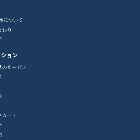
極について
だわり
学
ーション
紙のサービス
ス
録
グカート
せ
問