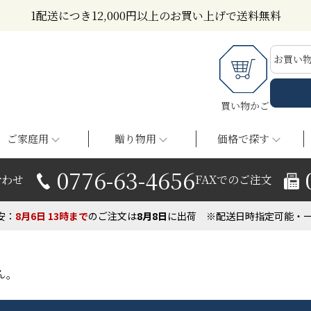
1配送につき12,000円以上のお買い上げで送料無料
お買い
買い物かご
ご家庭用
贈り物用
価格で探す
0776-63-4656
合わせ
FAXでのご注文
安：
8月6日
13時まで
の
ご注文は
8月
8
日
に出荷
※配送日時指定可能・
ん。