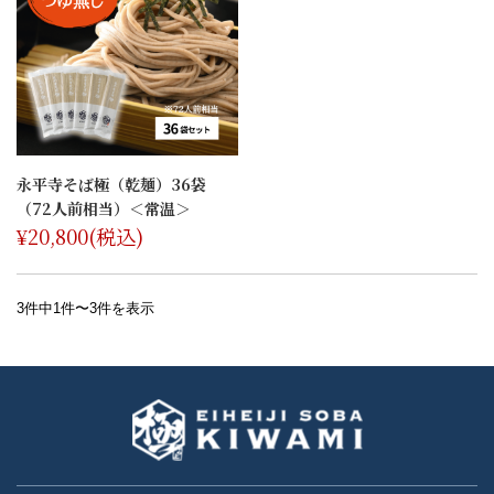
永平寺そば極（乾麺）36袋
（72人前相当）＜常温＞
¥20,800
(税込)
3件中1件〜3件を表示