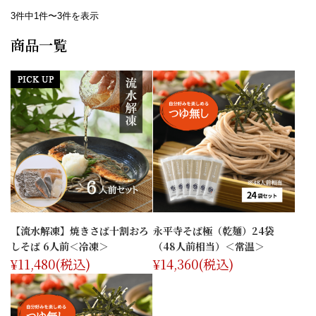
3件中1件〜3件を表示
商品一覧
【流水解凍】焼きさば十割おろ
永平寺そば極（乾麺）24袋
しそば 6人前＜冷凍＞
（48人前相当）＜常温＞
¥11,480
(税込)
¥14,360
(税込)