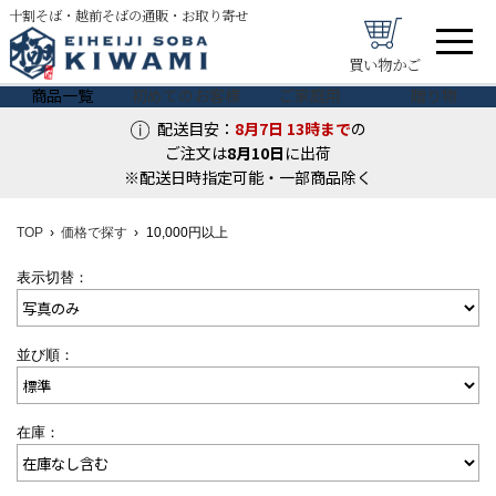
十割そば・越前そばの通販・お取り寄せ
買い物かご
商品一覧
初めてのお客様
ご家庭用
贈り物
配送目安：
8月7日
13時まで
の
ご注文は
8月
10
日
に出荷
※配送日時指定可能・一部商品除く
TOP
価格で探す
10,000円以上
表示切替：
並び順：
在庫：