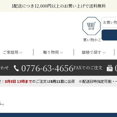
1配送につき12,000円以上のお買い上げで送料無料
お買い
買い物かご
ご家庭用
贈り物用
価格で探す
0776-63-4656
合わせ
FAXでのご注文
安：
8月8日
13時まで
の
ご注文は
8月
11
日
に出荷
※配送日時指定可能・
ん。