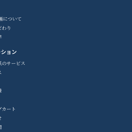
極について
だわり
学
ーション
紙のサービス
ス
録
グカート
せ
問