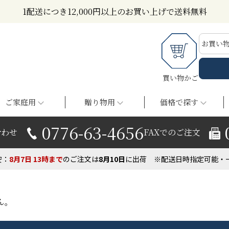
1配送につき12,000円以上のお買い上げで送料無料
お買い
買い物かご
ご家庭用
贈り物用
価格で探す
0776-63-4656
合わせ
FAXでのご注文
安：
8月7日
13時まで
の
ご注文は
8月
10
日
に出荷
※配送日時指定可能・
ん。