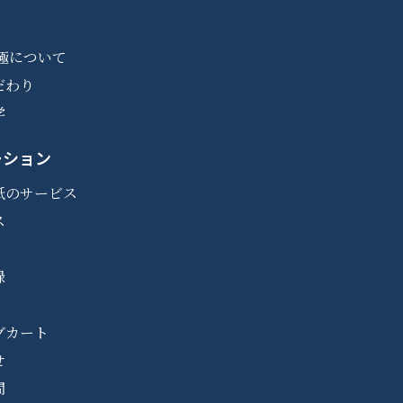
極について
だわり
学
ーション
紙のサービス
ス
録
グカート
せ
問