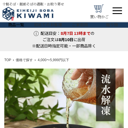
十割そば・越前そばの通販・お取り寄せ
買い物かご
商品一覧
初めてのお客様
ご家庭用
贈り物
配送目安：
8月7日
13時まで
の
ご注文は
8月
10
日
に出荷
※配送日時指定可能・一部商品除く
TOP
価格で探す
4,000〜5,999円以下