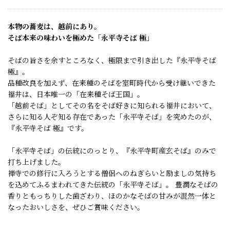
本物の蕎麦は、越前にあり。
そば本来の味わいを極めた「永平寺そば 極」
そばの旨さを余すところなく、極限まで引き出した『永平寺そば
極』。
品種改良を加えず、在来種のそばを室町時代から受け継いできた
福井は、日本唯一の「在来種そば王国」。
「越前そば」としてその名をそば好きに知られる福井において、
さらに知る人ぞ知る存在であった「永平寺そば」を究めたのが、
『永平寺そば 極』です。
「永平寺そば」の伝統にのっとり、『永平寺町産玄そば』のみで
打ち上げました。
禅寺での修行に入ろうとする僧侶へのねぎらいと励ましの気持ち
を込めてふるまわれてきた伝統の「永平寺そば」。 豊潤なそばの
香りともっちりした歯ざわり、ほのかなそばの甘みが混然一体と
なったおいしさを、ぜひご賞味ください。