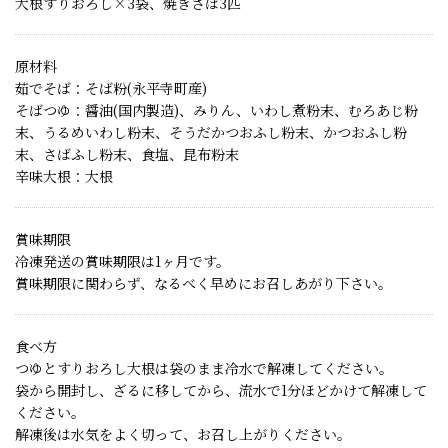
大根すりおろし×3袋、焼きさば3匹
原材料
茹でそば：そば粉(永平寺町産)
そばつゆ：醤油(国内製造)、みりん、いわし煮粉末、むろあじ粉
末、うるめいわし粉末、そうだかつおふし粉末、かつおふし粉
末、さばふし粉末、食塩、昆布粉末
辛味大根：大根
賞味期限
冷凍発送の賞味期限は1ヶ月です。
賞味期限に関わらず、なるべく早めにお召しあがり下さい。
食べ方
つゆとすりおろし大根は袋のまま冷水で解凍してください。
袋から開封し、ざるに移してから、流水で1分ほどかけて解凍して
ください。
解凍後は水気をよく切って、お召し上がりください。