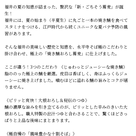
福井の夏の知恵が詰まった、贅沢な「新・ごちそう蕎麦」が誕
生！
福井には、夏の始まり（半夏生）に丸ごと一本の焼き鯖を食べて
スタミナをつける、江戸時代から続くユニークな夏バテ予防の風
習があります。
そんな福井の美味しい歴史と知恵を、永平寺そば極のこだわりと
掛け合わせ、極上の「焼き鯖おろし蕎麦」に仕上げました。
ここが違う！3つのこだわり 《じゅわっとジューシーな焼き鯖》
脂ののった極上の鯖を厳選。皮目は香ばしく、身はふっくらジュ
ーシーに焼き上げました。噛むほどに溢れる鯖の旨みとコクが堪
りません。
《ピリッと爽快！大根おろし＆秘伝のつゆ》
鯖の濃厚な旨みを引き立てるのが、ピリッとした辛みのきいた大
根おろし。職人特製の出汁つゆと合わさることで、驚くほどさっ
ぱりと上品な後味にまとまります。
《極自慢の「風味豊かな十割そば」》