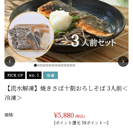
【流水解凍】焼きさば十割おろしそば 3人前＜
冷凍＞
¥5,880
価格:
(税込)
[ポイント還元 58ポイント〜]