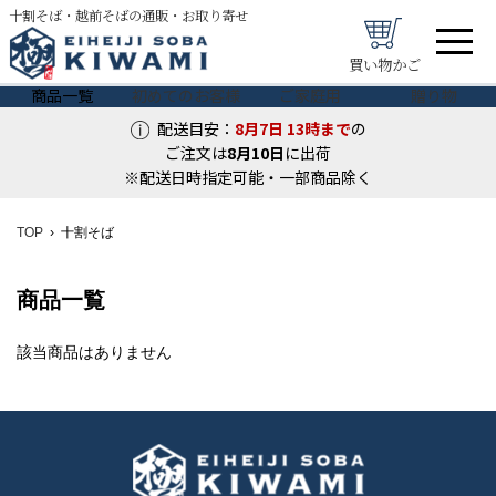
十割そば・越前そばの通販・お取り寄せ
買い物かご
商品一覧
初めてのお客様
ご家庭用
贈り物
配送目安：
8月7日
13時まで
の
ご注文は
8月
10
日
に出荷
※配送日時指定可能・一部商品除く
TOP
十割そば
商品一覧
該当商品はありません