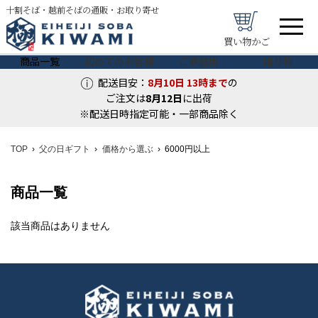
十割そば・越前そばの通販・お取り寄せ
買い物かご
商品一覧
初めてのお客様
ご家庭用
贈り物
配送目安：
8月10日
13時まで
の
ご注文は
8月
12
日
に出荷
※配送日時指定可能・一部商品除く
TOP
父の日ギフト
価格から選ぶ
6000円以上
商品一覧
該当商品はありません