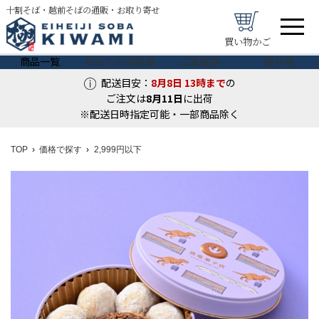
十割そば・越前そばの通販・お取り寄せ
買い物かご
商品一覧
初めてのお客様
ご家庭用
贈り物
配送目安：
8月8日
13時まで
の
ご注文は
8月
11
日
に出荷
※配送日時指定可能・一部商品除く
TOP
価格で探す
2,999円以下