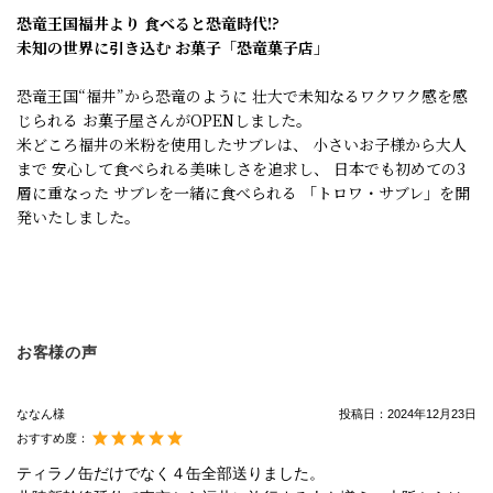
恐竜王国福井より 食べると恐竜時代!?
未知の世界に引き込む お菓子「恐竜菓子店」
恐竜王国“福井”から恐竜のように 壮大で未知なるワクワク感を感
じられる お菓子屋さんがOPENしました。
米どころ福井の米粉を使用したサブレは、 小さいお子様から大人
まで 安心して食べられる美味しさを追求し、 日本でも初めての3
層に重なった サブレを一緒に食べられる 「トロワ・サブレ」を開
発いたしました。
お客様の声
ななん様
投稿日：
2024年12月23日
おすすめ度：
ティラノ缶だけでなく４缶全部送りました。