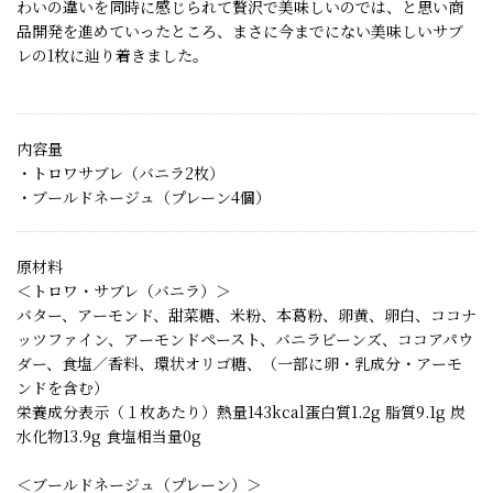
わいの違いを同時に感じられて贅沢で美味しいのでは、と思い商
品開発を進めていったところ、まさに今までにない美味しいサブ
レの1枚に辿り着きました。
内容量
・トロワサブレ（バニラ2枚）
・ブールドネージュ（プレーン4個）
原材料
＜トロワ・サブレ（バニラ）＞
バター、アーモンド、甜菜糖、米粉、本葛粉、卵黄、卵白、ココナ
ッツファイン、アーモンドペースト、バニラビーンズ、ココアパウ
ダー、食塩／香料、環状オリゴ糖、（一部に卵・乳成分・アーモ
ンドを含む）
栄養成分表示（１枚あたり）熱量143kcal蛋白質1.2g 脂質9.1g 炭
水化物13.9g 食塩相当量0g
＜ブールドネージュ（プレーン）＞