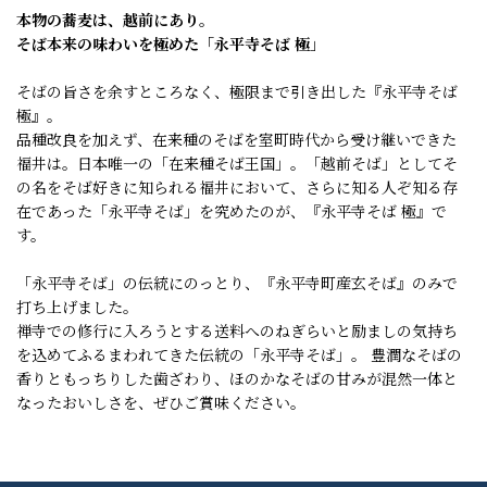
本物の蕎麦は、越前にあり。
そば本来の味わいを極めた「永平寺そば 極」
そばの旨さを余すところなく、極限まで引き出した『永平寺そば
極』。
品種改良を加えず、在来種のそばを室町時代から受け継いできた
福井は。日本唯一の「在来種そば王国」。「越前そば」としてそ
の名をそば好きに知られる福井において、さらに知る人ぞ知る存
在であった「永平寺そば」を究めたのが、『永平寺そば 極』で
す。
「永平寺そば」の伝統にのっとり、『永平寺町産玄そば』のみで
打ち上げました。
禅寺での修行に入ろうとする送料へのねぎらいと励ましの気持ち
を込めてふるまわれてきた伝統の「永平寺そば」。 豊潤なそばの
香りともっちりした歯ざわり、ほのかなそばの甘みが混然一体と
なったおいしさを、ぜひご賞味ください。