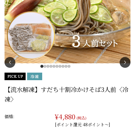
【流水解凍】すだち十割冷かけそば3人前〈冷
凍〉
¥4,880
価格:
(税込)
[ポイント還元 48ポイント〜]