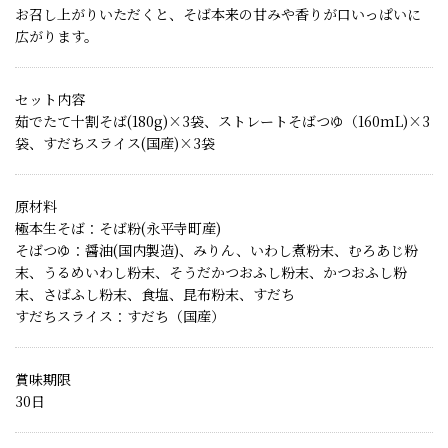
お召し上がりいただくと、そば本来の甘みや香りが口いっぱいに
広がります。
セット内容
茹でたて十割そば(180g)×3袋、ストレートそばつゆ（160mL)×3
袋、すだちスライス(国産)×3袋
原材料
極本生そば：そば粉(永平寺町産)
そばつゆ：醤油(国内製造)、みりん、いわし煮粉末、むろあじ粉
末、うるめいわし粉末、そうだかつおふし粉末、かつおふし粉
末、さばふし粉末、食塩、昆布粉末、すだち
すだちスライス：すだち（国産）
賞味期限
30日