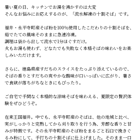
暑い夏の日、キッチンでお湯を沸かすのは大変――
そんなお悩みにお応えするのが、「流水解凍の十割そば」です。
福井・永平寺町産そば粉を100％使用したこだわりの十割そばを、
茹でたての風味そのままに急速冷凍。
調理は袋から出して流水で1分ほぐすだけ。
火もお湯も使わず、どなたでも失敗なく本格そばの味わいをお楽
しみいただけます。
さらに、徳島県産すだちのスライスをたっぷり添えているので、
そばの香りとすだちの爽やかな酸味が口いっぱいに広がり、暑さ
で食欲が落ちがちなときにもぴったり。
ご自宅で手間なく本格的な涼味そばを味わえる、夏限定の贅沢体
験をぜひどうぞ。
在来王国福井。中でも、永平寺町産のそばは、他の地域と比べ、
実がしっかりと完熟してから刈り取りを行う為、芳醇な香りと甘
みが特徴です。その永平寺町産のそば粉をまるごと石臼で挽きぐ
るみ粉にして、手打ちの十割そばに仕上げました。そのまま一口