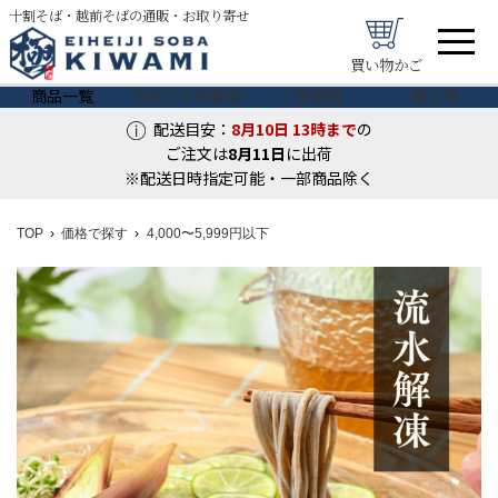
十割そば・越前そばの通販・お取り寄せ
買い物かご
商品一覧
初めてのお客様
ご家庭用
贈り物
配送目安：
8月10日
13時まで
の
ご注文は
8月
11
日
に出荷
※配送日時指定可能・一部商品除く
TOP
価格で探す
4,000〜5,999円以下