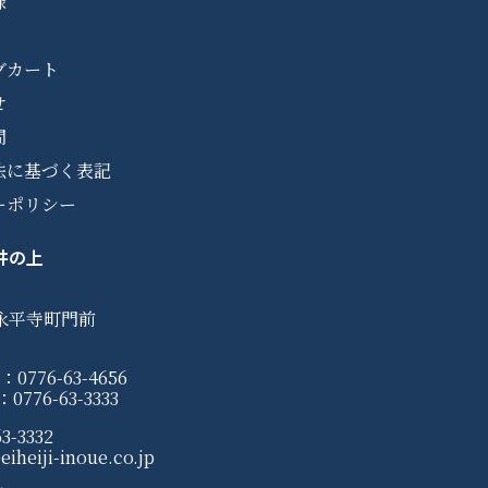
録
グカート
せ
問
法に基づく表記
ーポリシー
井の上
永平寺町門前
0776-63-4656
776-63-3333
3-3332
iheiji-inoue.co.jp