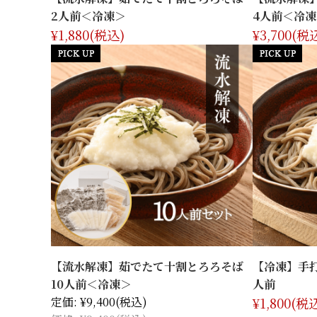
2人前＜冷凍＞
4人前＜冷凍
¥1,880
(税込)
¥3,700
(税
【流水解凍】茹でたて十割とろろそば
【冷凍】手
10人前＜冷凍＞
人前
定価:
¥9,400
(税込)
¥1,800
(税