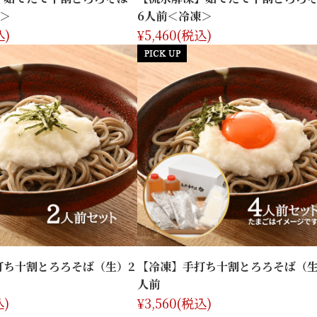
＞
6人前＜冷凍＞
込)
¥5,460
(税込)
打ち十割とろろそば（生）2
【冷凍】手打ち十割とろろそば（生
人前
込)
¥3,560
(税込)