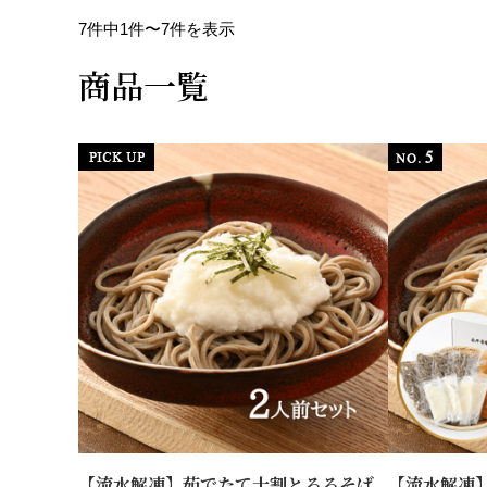
7件中1件〜7件を表示
商品一覧
【流水解凍】茹でたて十割とろろそば
【流水解凍