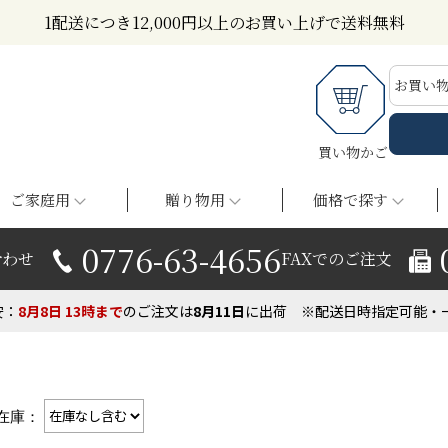
1配送につき12,000円以上のお買い上げで送料無料
お買い
買い物かご
ご家庭用
贈り物用
価格で探す
0776-63-4656
合わせ
FAXでのご注文
安：
8月8日
13時まで
の
ご注文は
8月
11
日
に出荷
※配送日時指定可能・
在庫：