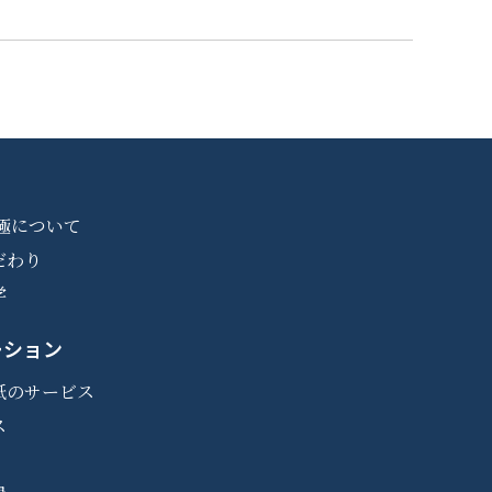
極について
だわり
学
ーション
紙のサービス
ス