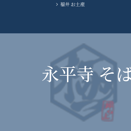
福井 お土産
永平寺 そば