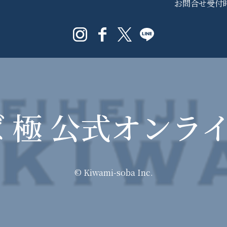
お問合せ受付時間 
 極
公式オンラ
© Kiwami-soba Inc.