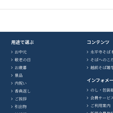
用途で選ぶ
コンテンツ
お中元
永平寺そば 
敬老の日
そばへのこ
お歳暮
越前そば雑
景品
インフォメ
内祝い
のし・包装
香典返し
会員サービ
ご挨拶
ご利用案内
引出物