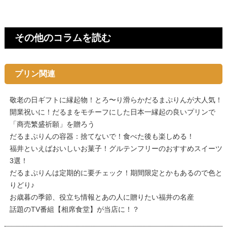
その他のコラムを読む
プリン関連
敬老の日ギフトに縁起物！とろ〜り滑らかだるまぷりんが大人気！
開業祝いに！だるまをモチーフにした日本一縁起の良いプリンで
「商売繁盛祈願」を贈ろう
だるまぷりんの容器：捨てないで！食べた後も楽しめる！
福井といえばおいしいお菓子！グルテンフリーのおすすめスイーツ
3選！
だるまぷりんは定期的に要チェック！期間限定とかもあるので色と
りどり♪
お歳暮の季節、役立ち情報とあの人に贈りたい福井の名産
話題のTV番組【相席食堂】が当店に！？