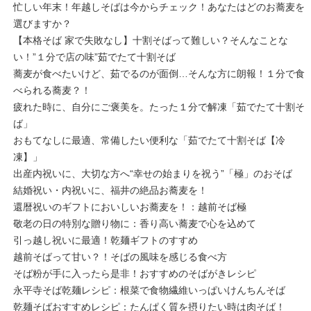
忙しい年末！年越しそばは今からチェック！あなたはどのお蕎麦を
選びますか？
【本格そば 家で失敗なし】十割そばって難しい？そんなことな
い！”１分で店の味”茹でたて十割そば
蕎麦が食べたいけど、茹でるのが面倒…そんな方に朗報！１分で食
べられる蕎麦？！
疲れた時に、自分にご褒美を。たった１分で解凍「茹でたて十割そ
ば」
おもてなしに最適、常備したい便利な「茹でたて十割そば【冷
凍】」
出産内祝いに、大切な方へ“幸せの始まりを祝う”「極」のおそば
結婚祝い・内祝いに、福井の絶品お蕎麦を！
還暦祝いのギフトにおいしいお蕎麦を！：越前そば極
敬老の日の特別な贈り物に：香り高い蕎麦で心を込めて
引っ越し祝いに最適！乾麺ギフトのすすめ
越前そばって甘い？！そばの風味を感じる食べ方
そば粉が手に入ったら是非！おすすめのそばがきレシピ
永平寺そば乾麺レシピ：根菜で食物繊維いっぱいけんちんそば
乾麺そばおすすめレシピ：たんぱく質を摂りたい時は肉そば！