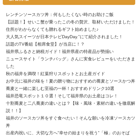
レンチンソースカツ丼：何もしたくない時のお助けご飯
【話題！】せいこ蟹が乗ったこの冬の贅沢、取材いただけました！
住所がわからなくても贈れるギフト始めました♪
大人気スイーツが日本テレビDayDay.”にて紹介されました！
話題のTV番組【相席食堂】が当店に！？
福井県ふるさと納税ガイド！福井県産の特産品が勢揃い
ニュースサイト「ランチバッグ」さんに実食レビューをいただきま
した
秋の福井を満喫！紅葉狩りスポットとお土産ガイド
お中元に福井の味を！夏の贈り物におすすめの蕎麦とソースかつ丼
蕎麦と一緒に楽しむ至福の一杯！おすすめドリンク10選
福井恐竜スポット１０選！そして福井県のお土産はコレ！
十割蕎麦と二八蕎麦の違いとは？【味・風味・素材の違いを徹底解
説！！】
福井のソースカツ丼をすぐ食べたい！そんな願いを冷凍ソースカツ
丼
出産内祝いに、大切な方へ“幸せの始まりを祝う”「極」のおそば