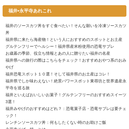
福井•永平寺あれこれ
福井のソースカツ丼をすぐ食べたい！そんな願いを冷凍ソースカツ
丼
福井県に来たら海産物！という人におすすめのスポットとお土産
グルテンフリーでヘルシー！福井県産米粉使用の恐竜サブレ
お歳暮の季節、役立ち情報とあの人に贈りたい福井の名産
福井県への旅行の際はこちらをチェック！おすすめおやつ系のおみ
やげ
福井恐竜スポット１０選！そして福井県のお土産はコレ！
福井県でしか味わえない！絶景パワースポット東尋坊と世界遺産永
平寺を巡る旅
福井といえばおいしいお菓子！グルテンフリーのおすすめスイーツ
3選！
福井みやげのおすすめはどれ？：恐竜菓子店・恐竜サブレは要チェ
ック！
レンチンソースカツ丼：何もしたくない時のお助けご飯