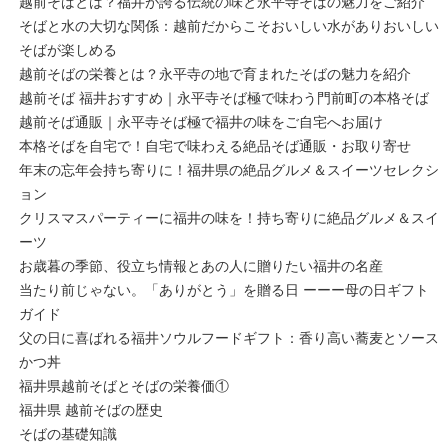
越前そばとは？福井が誇る伝統の味と永平寺そばの魅力をご紹介
そばと水の大切な関係：越前だからこそおいしい水がありおいしい
そばが楽しめる
越前そばの栄養とは？永平寺の地で育まれたそばの魅力を紹介
越前そば 福井おすすめ｜永平寺そば極で味わう門前町の本格そば
越前そば通販｜永平寺そば極で福井の味をご自宅へお届け
本格そばを自宅で！自宅で味わえる絶品そば通販・お取り寄せ
年末の忘年会持ち寄りに！福井県の絶品グルメ＆スイーツセレクシ
ョン
クリスマスパーティーに福井の味を！持ち寄りに絶品グルメ＆スイ
ーツ
お歳暮の季節、役立ち情報とあの人に贈りたい福井の名産
当たり前じゃない。「ありがとう」を贈る日 ーーー母の日ギフト
ガイド
父の日に喜ばれる福井ソウルフードギフト：香り高い蕎麦とソース
かつ丼
福井県越前そばとそばの栄養価①
福井県 越前そばの歴史
そばの基礎知識