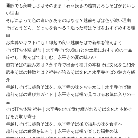
通販でも美味しさはそのまま！石臼挽きの越前おろしそばがおいし
い理由
そばによって色の違いがあるのはなぜ？越前そばは色が濃い理由
そばとうどん、どっちを食べる？迷った時はそばをおすすめする理
由
お歳暮やギフトにも！縁起の良い越前そばで新年を迎えよう
そば打ち体験 越前｜永平寺そばの魅力とお土産におすすめの一品
冷やし十割そばで楽しむ、永平寺の夏の味わい
越前そばの読み方は？永平寺で出会う福井の本格そば文化をご紹介
武生そばの特徴とは？福井が誇るそば文化と永平寺そばの魅力を紹
介
年越しそばに越前そばを。永平寺の味をお手元に｜永平寺そば極
越前そばの選び方ガイド｜永平寺そば極で見つけるお気に入りの一
品
そば打ち体験 福井｜永平寺の地で受け継がれるそば文化と本格そ
ばをお取り寄せ
年越しそばに越前そばを。永平寺そば極で福井の味を食卓へ
越前そばの種類を知ろう｜永平寺そば極で楽しむ福井の味