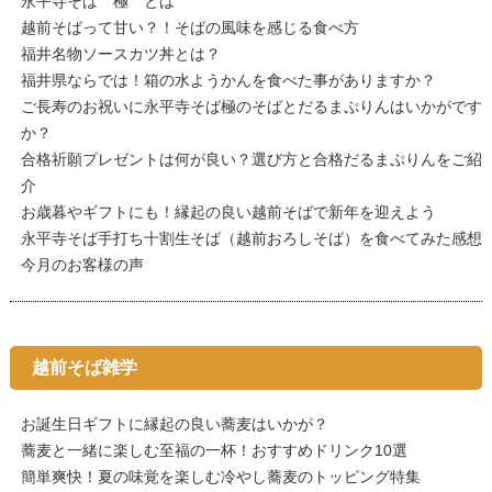
永平寺そば 極 とは
越前そばって甘い？！そばの風味を感じる食べ方
福井名物ソースカツ丼とは？
福井県ならでは！箱の水ようかんを食べた事がありますか？
ご長寿のお祝いに永平寺そば極のそばとだるまぷりんはいかがです
か？
合格祈願プレゼントは何が良い？選び方と合格だるまぷりんをご紹
介
お歳暮やギフトにも！縁起の良い越前そばで新年を迎えよう
永平寺そば手打ち十割生そば（越前おろしそば）を食べてみた感想
今月のお客様の声
越前そば雑学
お誕生日ギフトに縁起の良い蕎麦はいかが？
蕎麦と一緒に楽しむ至福の一杯！おすすめドリンク10選
簡単爽快！夏の味覚を楽しむ冷やし蕎麦のトッピング特集