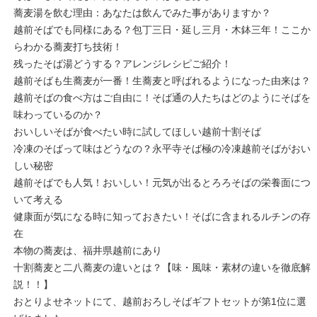
蕎麦湯を飲む理由：あなたは飲んでみた事がありますか？
越前そばでも同様にある？包丁三日・延し三月・木鉢三年！ここか
らわかる蕎麦打ち技術！
残ったそば湯どうする？アレンジレシピご紹介！
越前そばも生蕎麦が一番！生蕎麦と呼ばれるようになった由来は？
越前そばの食べ方はご自由に！そば通の人たちはどのようにそばを
味わっているのか？
おいしいそばが食べたい時に試してほしい越前十割そば
冷凍のそばって味はどうなの？永平寺そば極の冷凍越前そばがおい
しい秘密
越前そばでも人気！おいしい！元気が出るとろろそばの栄養面につ
いて考える
健康面が気になる時に知っておきたい！そばに含まれるルチンの存
在
本物の蕎麦は、福井県越前にあり
十割蕎麦と二八蕎麦の違いとは？【味・風味・素材の違いを徹底解
説！！】
おとりよせネットにて、越前おろしそばギフトセットが第1位に選