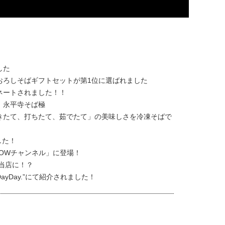
した
おろしそばギフトセットが第1位に選ばれました
ネートされました！！
】永平寺そば極
きたて、打ちたて、茹でたて」の美味しさを冷凍そばで
した！
OWチャンネル」に登場！
当店に！？
yDay.”にて紹介されました！