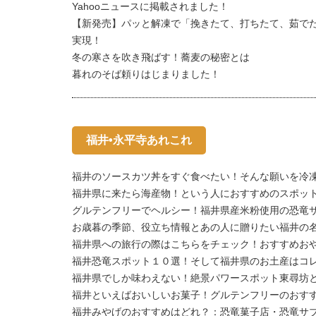
Yahooニュースに掲載されました！
【新発売】パッと解凍で「挽きたて、打ちたて、茹で
実現！
冬の寒さを吹き飛ばす！蕎麦の秘密とは
暮れのそば頼りはじまりました！
福井•永平寺あれこれ
福井のソースカツ丼をすぐ食べたい！そんな願いを冷
福井県に来たら海産物！という人におすすめのスポッ
グルテンフリーでヘルシー！福井県産米粉使用の恐竜
お歳暮の季節、役立ち情報とあの人に贈りたい福井の
福井県への旅行の際はこちらをチェック！おすすめお
福井恐竜スポット１０選！そして福井県のお土産はコ
福井県でしか味わえない！絶景パワースポット東尋坊
福井といえばおいしいお菓子！グルテンフリーのおすす
福井みやげのおすすめはどれ？：恐竜菓子店・恐竜サ