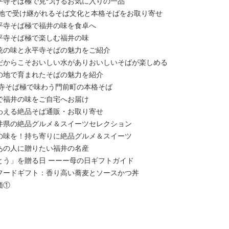
平寺そば極で見つけるお気に入りの一品
の地で受け継がれるそば文化と本格そばをお取り寄せ
平寺そば極で福井の味を食卓へ
平寺そば極で楽しむ福井の味
統の味と永平寺そばの魅力をご紹介
だからこそおいしい水がありおいしいそばが楽しめる
の地で育まれたそばの魅力を紹介
平寺そば極で味わう門前町の本格そば
で福井の味をご自宅へお届け
わえる絶品そば通販・お取り寄せ
井県の絶品グルメ＆スイーツセレクション
の味を！持ち寄りに絶品グルメ＆スイーツ
あの人に贈りたい福井の名産
とう」を贈る日 ーーー母の日ギフトガイド
フードギフト：香り高い蕎麦とソースかつ丼
価①