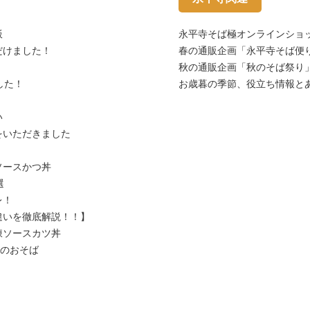
飯
永平寺そば極オンラインショ
だけました！
春の通販企画「永平寺そば便
秋の通販企画「秋のそば祭り
した！
お歳暮の季節、役立ち情報と
い
をいただきました
ソースかつ丼
選
レ！
違いを徹底解説！！】
凍ソースカツ丼
」のおそば