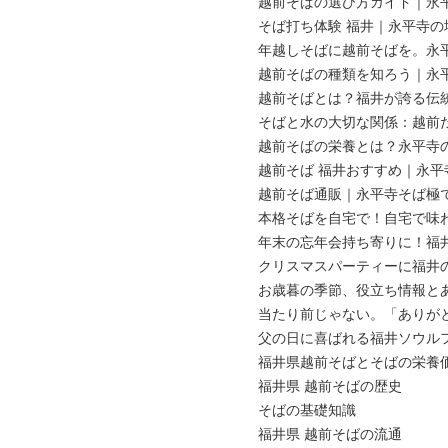
越前そばの選び方ガイド｜永
そば打ち体験 福井｜永平寺
年越しそばに越前そばを。永
越前そばの種類を知ろう｜永
越前そばとは？福井が誇る伝
そばと水の大切な関係：越前
越前そばの栄養とは？永平寺
越前そば 福井おすすめ｜永
越前そば通販｜永平寺そば極
本格そばを自宅で！自宅で味
年末の忘年会持ち寄りに！福
クリスマスパーティーに福井
お歳暮の季節、役立ち情報と
当たり前じゃない。「ありが
父の日に喜ばれる福井ソウル
福井県越前そばとそばの栄養
福井県 越前そばの歴史
そばの基礎知識
福井県 越前そばの流通