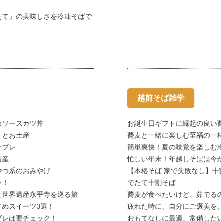
たて」の美味しさを冷凍そばで
越前そば雑学
凍ソースカツ丼
お誕生日ギフトに縁起の良い
トとお土産
蕎麦と一緒に楽しむ至福の一杯
サブレ
簡単爽快！夏の味覚を楽しむ
名産
忙しい年末！年越しそばは今
やつ系のおみやげ
【本格そば 家で失敗なし】十
レ！
でたて十割そば
と世界遺産永平寺を巡る旅
蕎麦が食べたいけど、茹でる
めスイーツ3選！
疲れた時に、自分にご褒美を
ブレは要チェック！
おもてなしに最適、常備した