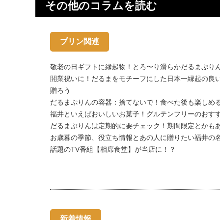
その他のコラムを読む
プリン関連
敬老の日ギフトに縁起物！とろ〜り滑らかだるまぷり
開業祝いに！だるまをモチーフにした日本一縁起の良
贈ろう
だるまぷりんの容器：捨てないで！食べた後も楽しめ
福井といえばおいしいお菓子！グルテンフリーのおすす
だるまぷりんは定期的に要チェック！期間限定とかもあ
お歳暮の季節、役立ち情報とあの人に贈りたい福井の
話題のTV番組【相席食堂】が当店に！？
新着情報