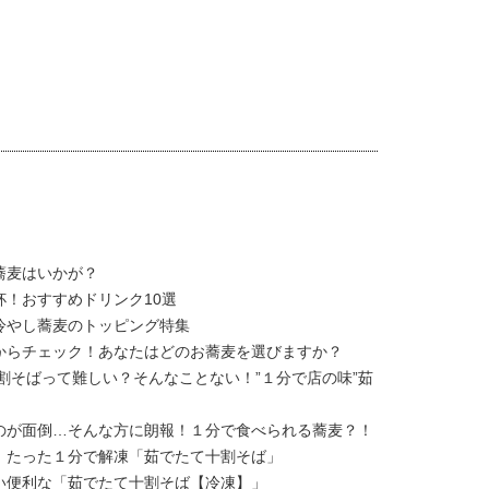
蕎麦はいかが？
！おすすめドリンク10選
冷やし蕎麦のトッピング特集
からチェック！あなたはどのお蕎麦を選びますか？
割そばって難しい？そんなことない！”１分で店の味”茹
のが面倒…そんな方に朗報！１分で食べられる蕎麦？！
。たった１分で解凍「茹でたて十割そば」
い便利な「茹でたて十割そば【冷凍】」