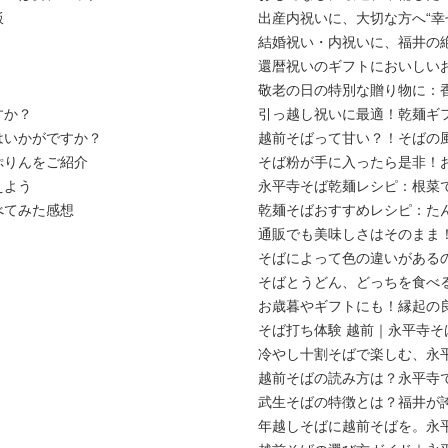
飯
出産内祝いに、大切な方へ“幸
結婚祝い・内祝いに、福井の
還暦祝いのギフトにおいしい
敬老の日の特別な贈り物に：
すか？
引っ越し祝いに最適！乾麺ギ
はいかがですか？
越前そばって甘い？！そばの
ぷりんをご紹介
そば粉が手に入ったら是非！
えよう
永平寺そば乾麺レシピ：根菜
べてみた感想
乾麺そばおすすめレシピ：た
通販でも美味しさはそのまま
そばによって色の違いがある
そばとうどん、どっちを食べ
お歳暮やギフトにも！縁起の
そば打ち体験 越前｜永平寺
冷やし十割そばで楽しむ、永
越前そばの読み方は？永平寺
武生そばの特徴とは？福井が
年越しそばに越前そばを。永