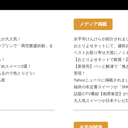
メディア掲載
んが大人気！
永平寺けんけらが紹介されま
いプリンで「商売繁盛祈願」を
おとりよせネットにて、越前
ベストお取り寄せ大賞にノミ
る！
【おとりよせネットで銀賞！
めスイーツ3選！
【新発売】パッと解凍で「挽
るので色とりどり♪
実現！
名産
Yahooニュースに掲載されま
福井の冬定番スイーツが「SH
話題のTV番組【相席食堂】が
大人気スイーツが日本テレビDa
永平寺関連