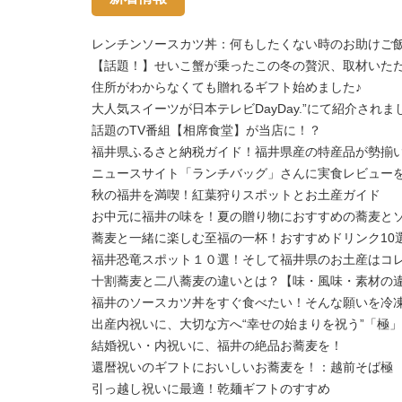
レンチンソースカツ丼：何もしたくない時のお助けご
【話題！】せいこ蟹が乗ったこの冬の贅沢、取材いた
住所がわからなくても贈れるギフト始めました♪
大人気スイーツが日本テレビDayDay.”にて紹介されま
話題のTV番組【相席食堂】が当店に！？
福井県ふるさと納税ガイド！福井県産の特産品が勢揃
ニュースサイト「ランチバッグ」さんに実食レビュー
秋の福井を満喫！紅葉狩りスポットとお土産ガイド
お中元に福井の味を！夏の贈り物におすすめの蕎麦と
蕎麦と一緒に楽しむ至福の一杯！おすすめドリンク10
福井恐竜スポット１０選！そして福井県のお土産はコ
十割蕎麦と二八蕎麦の違いとは？【味・風味・素材の
福井のソースカツ丼をすぐ食べたい！そんな願いを冷
出産内祝いに、大切な方へ“幸せの始まりを祝う”「極
結婚祝い・内祝いに、福井の絶品お蕎麦を！
還暦祝いのギフトにおいしいお蕎麦を！：越前そば極
引っ越し祝いに最適！乾麺ギフトのすすめ