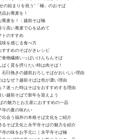
せの始まりを祝う”「極」のおそば
絶品お蕎麦を！
お蕎麦を！：越前そば極
香り高い蕎麦で心を込めて
フトのすすめ
風味を感じる食べ方
おすすめのそばがきレシピ
で食物繊維いっぱいけんちんそば
んぱく質を摂りたい時は肉そば！
！石臼挽きの越前おろしそばがおいしい理由
のはなぜ？越前そばは色が濃い理由
る？迷った時はそばをおすすめする理由
良い越前そばで新年を迎えよう
そばの魅力とお土産におすすめの一品
平寺の夏の味わい
で出会う福井の本格そば文化をご紹介
誇るそば文化と永平寺そばの魅力を紹介
平寺の味をお手元に｜永平寺そば極