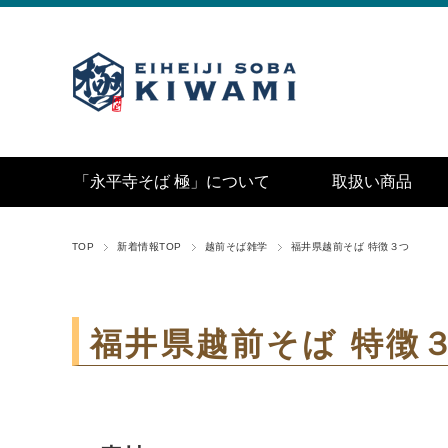
「永平寺そば 極」について
取扱い商品
TOP
新着情報TOP
越前そば雑学
福井県越前そば 特徴３つ
福井県越前そば 特徴