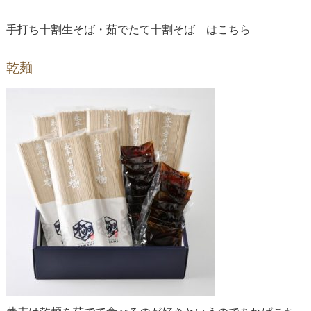
手打ち十割生そば・茹でたて十割そば は
こちら
乾麺