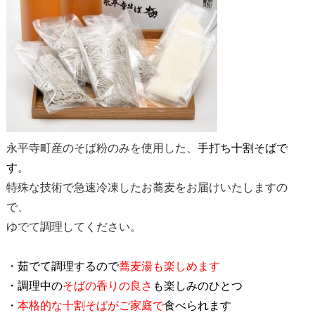
永平寺町産のそば粉のみを使用した、
手打ち十割そばで
す
。
特殊な技術で急速冷凍したお蕎麦をお届けいたしますの
で、
ゆでて調理してください。
・茹でて調理するので
蕎麦湯も楽しめます
・調理中の
そばの香りの良さ
も楽しみのひとつ
・
本格的な十割そばがご家庭で
食べられます