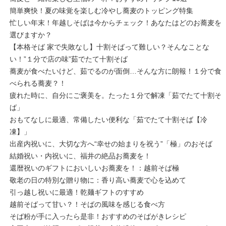
簡単爽快！夏の味覚を楽しむ冷やし蕎麦のトッピング特集
忙しい年末！年越しそばは今からチェック！あなたはどのお蕎麦を
選びますか？
【本格そば 家で失敗なし】十割そばって難しい？そんなことな
い！”１分で店の味”茹でたて十割そば
蕎麦が食べたいけど、茹でるのが面倒…そんな方に朗報！１分で食
べられる蕎麦？！
疲れた時に、自分にご褒美を。たった１分で解凍「茹でたて十割そ
ば」
おもてなしに最適、常備したい便利な「茹でたて十割そば【冷
凍】」
出産内祝いに、大切な方へ“幸せの始まりを祝う”「極」のおそば
結婚祝い・内祝いに、福井の絶品お蕎麦を！
還暦祝いのギフトにおいしいお蕎麦を！：越前そば極
敬老の日の特別な贈り物に：香り高い蕎麦で心を込めて
引っ越し祝いに最適！乾麺ギフトのすすめ
越前そばって甘い？！そばの風味を感じる食べ方
そば粉が手に入ったら是非！おすすめのそばがきレシピ