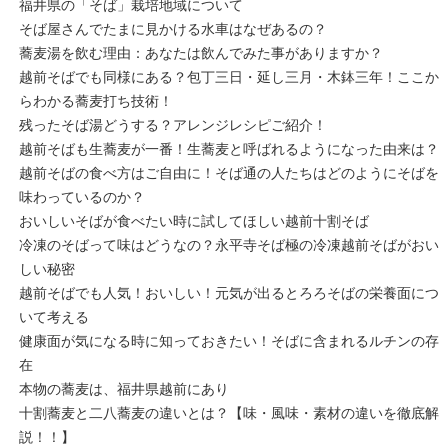
福井県の「そば」栽培地域について
そば屋さんでたまに見かける水車はなぜあるの？
蕎麦湯を飲む理由：あなたは飲んでみた事がありますか？
越前そばでも同様にある？包丁三日・延し三月・木鉢三年！ここか
らわかる蕎麦打ち技術！
残ったそば湯どうする？アレンジレシピご紹介！
越前そばも生蕎麦が一番！生蕎麦と呼ばれるようになった由来は？
越前そばの食べ方はご自由に！そば通の人たちはどのようにそばを
味わっているのか？
おいしいそばが食べたい時に試してほしい越前十割そば
冷凍のそばって味はどうなの？永平寺そば極の冷凍越前そばがおい
しい秘密
越前そばでも人気！おいしい！元気が出るとろろそばの栄養面につ
いて考える
健康面が気になる時に知っておきたい！そばに含まれるルチンの存
在
本物の蕎麦は、福井県越前にあり
十割蕎麦と二八蕎麦の違いとは？【味・風味・素材の違いを徹底解
説！！】