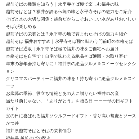
越前そばの種類を知ろう｜永平寺そば極で楽しむ福井の味
越前そばとは？福井が誇る伝統の味と永平寺そばの魅力をご紹介
そばと水の大切な関係：越前だからこそおいしい水がありおいしい
そばが楽しめる
越前そばの栄養とは？永平寺の地で育まれたそばの魅力を紹介
越前そば 福井おすすめ｜永平寺そば極で味わう門前町の本格そば
越前そば通販｜永平寺そば極で福井の味をご自宅へお届け
本格そばを自宅で！自宅で味わえる絶品そば通販・お取り寄せ
年末の忘年会持ち寄りに！福井県の絶品グルメ＆スイーツセレクシ
ョン
クリスマスパーティーに福井の味を！持ち寄りに絶品グルメ＆スイ
ーツ
お歳暮の季節、役立ち情報とあの人に贈りたい福井の名産
当たり前じゃない。「ありがとう」を贈る日 ーーー母の日ギフト
ガイド
父の日に喜ばれる福井ソウルフードギフト：香り高い蕎麦とソース
かつ丼
福井県越前そばとそばの栄養価①
福井県 越前そばの歴史