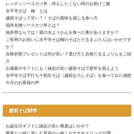
レンチンソースカツ丼：何もしたくない時のお助けご飯
永平寺そば 極 とは
越前そばって甘い？！そばの風味を感じる食べ方
福井名物ソースカツ丼とは？
福井県ならでは！箱の水ようかんを食べた事がありますか？
ご長寿のお祝いに永平寺そば極のそばとだるまぷりんはいかがです
か？
合格祈願プレゼントは何が良い？選び方と合格だるまぷりんをご紹
介
お歳暮やギフトにも！縁起の良い越前そばで新年を迎えよう
永平寺そば手打ち十割生そば（越前おろしそば）を食べてみた感想
今月のお客様の声
越前そば雑学
お誕生日ギフトに縁起の良い蕎麦はいかが？
蕎麦と一緒に楽しむ至福の一杯！おすすめドリンク10選