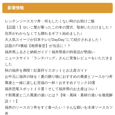
新着情報
レンチンソースカツ丼：何もしたくない時のお助けご飯
【話題！】せいこ蟹が乗ったこの冬の贅沢、取材いただけました！
住所がわからなくても贈れるギフト始めました♪
大人気スイーツが日本テレビDayDay.”にて紹介されました！
話題のTV番組【相席食堂】が当店に！？
福井県ふるさと納税ガイド！福井県産の特産品が勢揃い
ニュースサイト「ランチバッグ」さんに実食レビューをいただきま
した
秋の福井を満喫！紅葉狩りスポットとお土産ガイド
お中元に福井の味を！夏の贈り物におすすめの蕎麦とソースかつ丼
蕎麦と一緒に楽しむ至福の一杯！おすすめドリンク10選
福井恐竜スポット１０選！そして福井県のお土産はコレ！
十割蕎麦と二八蕎麦の違いとは？【味・風味・素材の違いを徹底解
説！！】
福井のソースカツ丼をすぐ食べたい！そんな願いを冷凍ソースカツ
丼