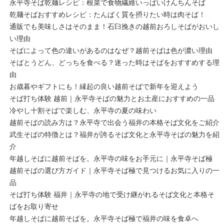
永平寺そば乾麺レシピ：根菜で食物繊維いっぱいけんちんそば
乾麺そばおすすめレシピ：たんぱく質を摂りたい時は肉そば！
通販でも美味しさはそのまま！石臼挽きの越前おろしそばがおいし
い理由
そばによって色の違いがあるのはなぜ？越前そばは色が濃い理由
そばとうどん、どっちを食べる？迷った時はそばをおすすめする理
由
お歳暮やギフトにも！縁起の良い越前そばで新年を迎えよう
そば打ち体験 越前｜永平寺そばの魅力とお土産におすすめの一品
冷やし十割そばで楽しむ、永平寺の夏の味わい
越前そばの読み方は？永平寺で出会う福井の本格そば文化をご紹介
武生そばの特徴とは？福井が誇るそば文化と永平寺そばの魅力を紹
介
年越しそばに越前そばを。永平寺の味をお手元に｜永平寺そば極
越前そばの選び方ガイド｜永平寺そば極で見つけるお気に入りの一
品
そば打ち体験 福井｜永平寺の地で受け継がれるそば文化と本格そ
ばをお取り寄せ
年越しそばに越前そばを。永平寺そば極で福井の味を食卓へ