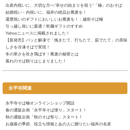
出産内祝いに、大切な方へ“幸せの始まりを祝う”「極」のおそば
結婚祝い・内祝いに、福井の絶品お蕎麦を！
還暦祝いのギフトにおいしいお蕎麦を！：越前そば極
引っ越し祝いに最適！乾麺ギフトのすすめ
Yahooニュースに掲載されました！
【新発売】パッと解凍で「挽きたて、打ちたて、茹でたて」の美味
しさを冷凍そばで実現！
冬の寒さを吹き飛ばす！蕎麦の秘密とは
暮れのそば頼りはじまりました！
永平寺関連
永平寺そば極オンラインショップ開設
春の通販企画「永平寺そば便り」スタート！
秋の通販企画「秋のそば祭り」スタート！
お歳暮の季節、役立ち情報とあの人に贈りたい福井の名産