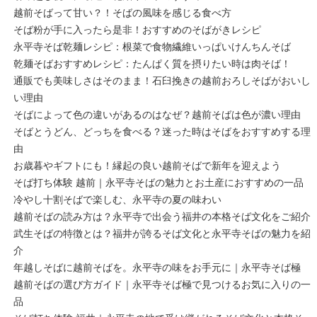
越前そばって甘い？！そばの風味を感じる食べ方
そば粉が手に入ったら是非！おすすめのそばがきレシピ
永平寺そば乾麺レシピ：根菜で食物繊維いっぱいけんちんそば
乾麺そばおすすめレシピ：たんぱく質を摂りたい時は肉そば！
通販でも美味しさはそのまま！石臼挽きの越前おろしそばがおいし
い理由
そばによって色の違いがあるのはなぜ？越前そばは色が濃い理由
そばとうどん、どっちを食べる？迷った時はそばをおすすめする理
由
お歳暮やギフトにも！縁起の良い越前そばで新年を迎えよう
そば打ち体験 越前｜永平寺そばの魅力とお土産におすすめの一品
冷やし十割そばで楽しむ、永平寺の夏の味わい
越前そばの読み方は？永平寺で出会う福井の本格そば文化をご紹介
武生そばの特徴とは？福井が誇るそば文化と永平寺そばの魅力を紹
介
年越しそばに越前そばを。永平寺の味をお手元に｜永平寺そば極
越前そばの選び方ガイド｜永平寺そば極で見つけるお気に入りの一
品