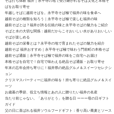
そば打ち体験 福井｜永平寺の地で受け継がれるそば文化と本格そ
ばをお取り寄せ
年越しそばに越前そばを。永平寺そば極で福井の味を食卓へ
越前そばの種類を知ろう｜永平寺そば極で楽しむ福井の味
越前そばとは？福井が誇る伝統の味と永平寺そばの魅力をご紹介
そばと水の大切な関係：越前だからこそおいしい水がありおいしい
そばが楽しめる
越前そばの栄養とは？永平寺の地で育まれたそばの魅力を紹介
越前そば 福井おすすめ｜永平寺そば極で味わう門前町の本格そば
越前そば通販｜永平寺そば極で福井の味をご自宅へお届け
本格そばを自宅で！自宅で味わえる絶品そば通販・お取り寄せ
年末の忘年会持ち寄りに！福井県の絶品グルメ＆スイーツセレクシ
ョン
クリスマスパーティーに福井の味を！持ち寄りに絶品グルメ＆スイ
ーツ
お歳暮の季節、役立ち情報とあの人に贈りたい福井の名産
当たり前じゃない。「ありがとう」を贈る日 ーーー母の日ギフト
ガイド
父の日に喜ばれる福井ソウルフードギフト：香り高い蕎麦とソース