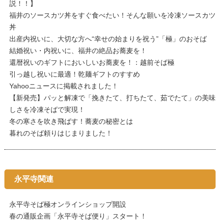
説！！】
福井のソースカツ丼をすぐ食べたい！そんな願いを冷凍ソースカツ
丼
出産内祝いに、大切な方へ“幸せの始まりを祝う”「極」のおそば
結婚祝い・内祝いに、福井の絶品お蕎麦を！
還暦祝いのギフトにおいしいお蕎麦を！：越前そば極
引っ越し祝いに最適！乾麺ギフトのすすめ
Yahooニュースに掲載されました！
【新発売】パッと解凍で「挽きたて、打ちたて、茹でたて」の美味
しさを冷凍そばで実現！
冬の寒さを吹き飛ばす！蕎麦の秘密とは
暮れのそば頼りはじまりました！
永平寺関連
永平寺そば極オンラインショップ開設
春の通販企画「永平寺そば便り」スタート！