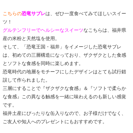
こちらの
恐竜サブレ
は、ぜひ一度食べてみてほしいスイー
ツ！
グルテンフリーでヘルシーなスイーツ
なこちらは、福井県
産の米粉と天然塩を使用。
そして、「恐竜王国・福井」をイメージした恐竜サブレ
は、初めての三層構造になっており、ザクザクとした食感
とソフトな食感を同時に楽しめます。
恐竜時代の地層をモチーフにしたデザインはとても試行錯
誤して作られました。
三層にすることで『ザクザクな食感』＆『ソフトで柔らか
な食感』この異なる触感を一緒に味わえるのも新しい感覚
です。
福井土産にぴったりな缶入りなので、お子様だけでなく、
ご友人や知人へのプレゼントにもおすすめです。