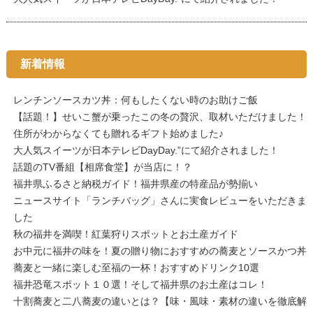
新着情報
レンチンソースカツ丼：何もしたくない時のお助けご飯
【話題！】せいこ蟹が乗ったこの冬の贅沢、取材いただけました！
住所がわからなくても贈れるギフト始めました♪
大人気スイーツが日本テレビDayDay.”にて紹介されました！
話題のTV番組【相席食堂】が当店に！？
福井県ふるさと納税ガイド！福井県産の特産品が勢揃い
ニュースサイト「ランチバッグ」さんに実食レビューをいただきま
した
秋の福井を満喫！紅葉狩りスポットとお土産ガイド
お中元に福井の味を！夏の贈り物におすすめの蕎麦とソースかつ丼
蕎麦と一緒に楽しむ至福の一杯！おすすめドリンク10選
福井恐竜スポット１０選！そして福井県のお土産はコレ！
十割蕎麦と二八蕎麦の違いとは？【味・風味・素材の違いを徹底解