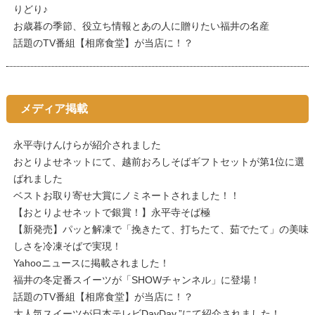
りどり♪
お歳暮の季節、役立ち情報とあの人に贈りたい福井の名産
話題のTV番組【相席食堂】が当店に！？
メディア掲載
永平寺けんけらが紹介されました
おとりよせネットにて、越前おろしそばギフトセットが第1位に選
ばれました
ベストお取り寄せ大賞にノミネートされました！！
【おとりよせネットで銀賞！】永平寺そば極
【新発売】パッと解凍で「挽きたて、打ちたて、茹でたて」の美味
しさを冷凍そばで実現！
Yahooニュースに掲載されました！
福井の冬定番スイーツが「SHOWチャンネル」に登場！
話題のTV番組【相席食堂】が当店に！？
大人気スイーツが日本テレビDayDay.”にて紹介されました！