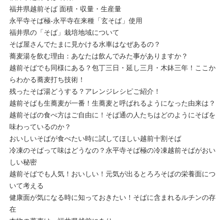
福井県越前そば 面積・収量・生産量
永平寺そば極-永平寺在来種「玄そば」使用
福井県の「そば」栽培地域について
そば屋さんでたまに見かける水車はなぜあるの？
蕎麦湯を飲む理由：あなたは飲んでみた事がありますか？
越前そばでも同様にある？包丁三日・延し三月・木鉢三年！ここか
らわかる蕎麦打ち技術！
残ったそば湯どうする？アレンジレシピご紹介！
越前そばも生蕎麦が一番！生蕎麦と呼ばれるようになった由来は？
越前そばの食べ方はご自由に！そば通の人たちはどのようにそばを
味わっているのか？
おいしいそばが食べたい時に試してほしい越前十割そば
冷凍のそばって味はどうなの？永平寺そば極の冷凍越前そばがおい
しい秘密
越前そばでも人気！おいしい！元気が出るとろろそばの栄養面につ
いて考える
健康面が気になる時に知っておきたい！そばに含まれるルチンの存
在