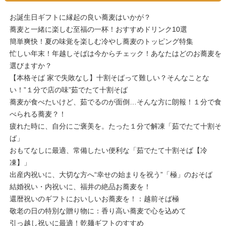
お誕生日ギフトに縁起の良い蕎麦はいかが？
蕎麦と一緒に楽しむ至福の一杯！おすすめドリンク10選
簡単爽快！夏の味覚を楽しむ冷やし蕎麦のトッピング特集
忙しい年末！年越しそばは今からチェック！あなたはどのお蕎麦を
選びますか？
【本格そば 家で失敗なし】十割そばって難しい？そんなことな
い！”１分で店の味”茹でたて十割そば
蕎麦が食べたいけど、茹でるのが面倒…そんな方に朗報！１分で食
べられる蕎麦？！
疲れた時に、自分にご褒美を。たった１分で解凍「茹でたて十割そ
ば」
おもてなしに最適、常備したい便利な「茹でたて十割そば【冷
凍】」
出産内祝いに、大切な方へ“幸せの始まりを祝う”「極」のおそば
結婚祝い・内祝いに、福井の絶品お蕎麦を！
還暦祝いのギフトにおいしいお蕎麦を！：越前そば極
敬老の日の特別な贈り物に：香り高い蕎麦で心を込めて
引っ越し祝いに最適！乾麺ギフトのすすめ