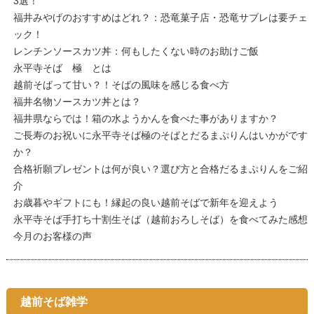
3選！
福井みやげのおすすめはどれ？：恐竜菓子店・恐竜サブレは要チェ
ック！
レンチンソースカツ丼：何もしたくない時のお助けご飯
永平寺そば 極 とは
越前そばって甘い？！そばの風味を感じる食べ方
福井名物ソースカツ丼とは？
福井県ならでは！箱の水ようかんを食べた事がありますか？
ご長寿のお祝いに永平寺そば極のそばとだるまぷりんはいかがです
か？
合格祈願プレゼントは何が良い？選び方と合格だるまぷりんをご紹
介
お歳暮やギフトにも！縁起の良い越前そばで新年を迎えよう
永平寺そば手打ち十割生そば（越前おろしそば）を食べてみた感想
今月のお客様の声
越前そば雑学