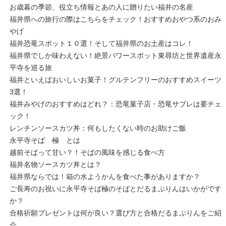
お歳暮の季節、役立ち情報とあの人に贈りたい福井の名産
福井県への旅行の際はこちらをチェック！おすすめおやつ系のおみ
やげ
福井恐竜スポット１０選！そして福井県のお土産はコレ！
福井県でしか味わえない！絶景パワースポット東尋坊と世界遺産永
平寺を巡る旅
福井といえばおいしいお菓子！グルテンフリーのおすすめスイーツ
3選！
福井みやげのおすすめはどれ？：恐竜菓子店・恐竜サブレは要チェ
ック！
レンチンソースカツ丼：何もしたくない時のお助けご飯
永平寺そば 極 とは
越前そばって甘い？！そばの風味を感じる食べ方
福井名物ソースカツ丼とは？
福井県ならでは！箱の水ようかんを食べた事がありますか？
ご長寿のお祝いに永平寺そば極のそばとだるまぷりんはいかがです
か？
合格祈願プレゼントは何が良い？選び方と合格だるまぷりんをご紹
介