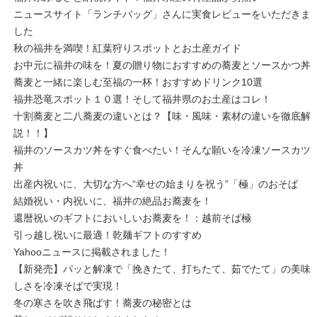
ニュースサイト「ランチバッグ」さんに実食レビューをいただきま
した
秋の福井を満喫！紅葉狩りスポットとお土産ガイド
お中元に福井の味を！夏の贈り物におすすめの蕎麦とソースかつ丼
蕎麦と一緒に楽しむ至福の一杯！おすすめドリンク10選
福井恐竜スポット１０選！そして福井県のお土産はコレ！
十割蕎麦と二八蕎麦の違いとは？【味・風味・素材の違いを徹底解
説！！】
福井のソースカツ丼をすぐ食べたい！そんな願いを冷凍ソースカツ
丼
出産内祝いに、大切な方へ“幸せの始まりを祝う”「極」のおそば
結婚祝い・内祝いに、福井の絶品お蕎麦を！
還暦祝いのギフトにおいしいお蕎麦を！：越前そば極
引っ越し祝いに最適！乾麺ギフトのすすめ
Yahooニュースに掲載されました！
【新発売】パッと解凍で「挽きたて、打ちたて、茹でたて」の美味
しさを冷凍そばで実現！
冬の寒さを吹き飛ばす！蕎麦の秘密とは