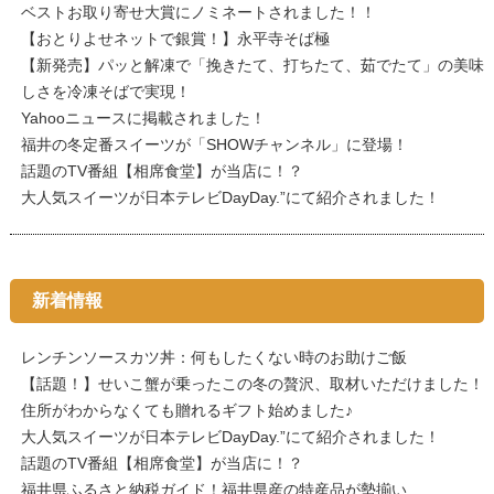
ベストお取り寄せ大賞にノミネートされました！！
【おとりよせネットで銀賞！】永平寺そば極
【新発売】パッと解凍で「挽きたて、打ちたて、茹でたて」の美味
しさを冷凍そばで実現！
Yahooニュースに掲載されました！
福井の冬定番スイーツが「SHOWチャンネル」に登場！
話題のTV番組【相席食堂】が当店に！？
大人気スイーツが日本テレビDayDay.”にて紹介されました！
新着情報
レンチンソースカツ丼：何もしたくない時のお助けご飯
【話題！】せいこ蟹が乗ったこの冬の贅沢、取材いただけました！
住所がわからなくても贈れるギフト始めました♪
大人気スイーツが日本テレビDayDay.”にて紹介されました！
話題のTV番組【相席食堂】が当店に！？
福井県ふるさと納税ガイド！福井県産の特産品が勢揃い