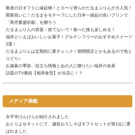
敬老の日ギフトに縁起物！とろ〜り滑らかだるまぷりんが大人気！
開業祝いに！だるまをモチーフにした日本一縁起の良いプリンで
「商売繁盛祈願」を贈ろう
だるまぷりんの容器：捨てないで！食べた後も楽しめる！
福井といえばおいしいお菓子！グルテンフリーのおすすめスイーツ
3選！
だるまぷりんは定期的に要チェック！期間限定とかもあるので色と
りどり♪
お歳暮の季節、役立ち情報とあの人に贈りたい福井の名産
話題のTV番組【相席食堂】が当店に！？
メディア掲載
永平寺けんけらが紹介されました
おとりよせネットにて、越前おろしそばギフトセットが第1位に選
ばれました