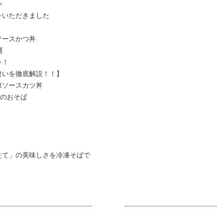
い
をいただきました
ソースかつ丼
選
レ！
違いを徹底解説！！】
凍ソースカツ丼
」のおそば
たて」の美味しさを冷凍そばで