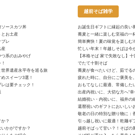
越前そば雑学
凍ソースカツ丼
お誕生日ギフトに縁起の良い
トとお土産
蕎麦と一緒に楽しむ至福の一杯
サブレ
簡単爽快！夏の味覚を楽しむ
名産
忙しい年末！年越しそばは今
やつ系のおみやげ
【本格そば 家で失敗なし】十
レ！
でたて十割そば
と世界遺産永平寺を巡る旅
蕎麦が食べたいけど、茹でる
めスイーツ3選！
疲れた時に、自分にご褒美を
ブレは要チェック！
おもてなしに最適、常備した
飯
出産内祝いに、大切な方へ“幸
結婚祝い・内祝いに、福井の
還暦祝いのギフトにおいしい
敬老の日の特別な贈り物に：
すか？
引っ越し祝いに最適！乾麺ギ
はいかがですか？
越前そばって甘い？！そばの