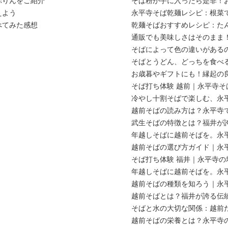
ぷりんをご紹介
そば粉が手に入ったら是非！
えよう
永平寺そば乾麺レシピ：根菜
べてみた感想
乾麺そばおすすめレシピ：た
通販でも美味しさはそのまま
そばによって色の違いがある
そばとうどん、どっちを食べ
お歳暮やギフトにも！縁起の
そば打ち体験 越前｜永平寺
冷やし十割そばで楽しむ、永
越前そばの読み方は？永平寺
武生そばの特徴とは？福井が
年越しそばに越前そばを。永
越前そばの選び方ガイド｜永
そば打ち体験 福井｜永平寺
年越しそばに越前そばを。永
越前そばの種類を知ろう｜永
越前そばとは？福井が誇る伝
そばと水の大切な関係：越前
越前そばの栄養とは？永平寺