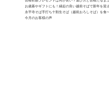
合格祈願プレゼントは何が良い？選び方と合格だるま
お歳暮やギフトにも！縁起の良い越前そばで新年を迎
永平寺そば手打ち十割生そば（越前おろしそば）を食
今月のお客様の声