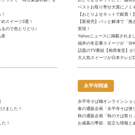
ベストお取り寄せ大賞にノミ
る！
【おとりよせネットで銀賞！
めスイーツ3選！
【新発売】パッと解凍で「挽
るので色とりどり♪
実現！
名産
Yahooニュースに掲載されま
福井の冬定番スイーツが「SH
話題のTV番組【相席食堂】が
大人気スイーツが日本テレビDa
永平寺関連
飯
永平寺そば極オンラインショ
だけました！
春の通販企画「永平寺そば便
秋の通販企画「秋のそば祭り
した！
お歳暮の季節、役立ち情報と