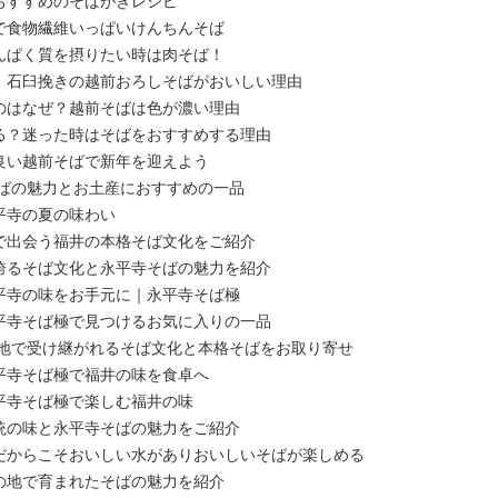
おすすめのそばがきレシピ
で食物繊維いっぱいけんちんそば
んぱく質を摂りたい時は肉そば！
！石臼挽きの越前おろしそばがおいしい理由
のはなぜ？越前そばは色が濃い理由
る？迷った時はそばをおすすめする理由
良い越前そばで新年を迎えよう
そばの魅力とお土産におすすめの一品
平寺の夏の味わい
で出会う福井の本格そば文化をご紹介
誇るそば文化と永平寺そばの魅力を紹介
平寺の味をお手元に｜永平寺そば極
平寺そば極で見つけるお気に入りの一品
の地で受け継がれるそば文化と本格そばをお取り寄せ
平寺そば極で福井の味を食卓へ
平寺そば極で楽しむ福井の味
統の味と永平寺そばの魅力をご紹介
だからこそおいしい水がありおいしいそばが楽しめる
の地で育まれたそばの魅力を紹介