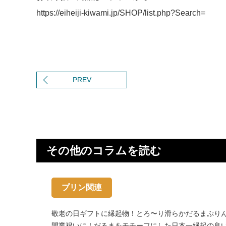
https://eiheiji-kiwami.jp/SHOP/list.php?Search=
PREV
その他のコラムを読む
プリン関連
敬老の日ギフトに縁起物！とろ〜り滑らかだるまぷり
開業祝いに！だるまをモチーフにした日本一縁起の良