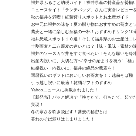
福井県ふるさと納税ガイド！福井県産の特産品が勢揃
ニュースサイト「ランチバッグ」さんに実食レビュー
秋の福井を満喫！紅葉狩りスポットとお土産ガイド
お中元に福井の味を！夏の贈り物におすすめの蕎麦と
蕎麦と一緒に楽しむ至福の一杯！おすすめドリンク10
福井恐竜スポット１０選！そして福井県のお土産はコ
十割蕎麦と二八蕎麦の違いとは？【味・風味・素材の
福井のソースカツ丼をすぐ食べたい！そんな願いを冷
出産内祝いに、大切な方へ“幸せの始まりを祝う”「極
結婚祝い・内祝いに、福井の絶品お蕎麦を！
還暦祝いのギフトにおいしいお蕎麦を！：越前そば極
引っ越し祝いに最適！乾麺ギフトのすすめ
Yahooニュースに掲載されました！
【新発売】パッと解凍で「挽きたて、打ちたて、茹で
実現！
冬の寒さを吹き飛ばす！蕎麦の秘密とは
暮れのそば頼りはじまりました！