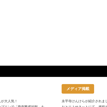
メディア掲載
んが大人気！
永平寺けんけらが紹介されま
いプリンで「商売繁盛祈願」を
おとりよせネットにて、越前