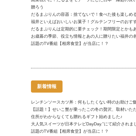
贈ろう
だるまぷりんの容器：捨てないで！食べた後も楽しめ
福井といえばおいしいお菓子！グルテンフリーのおすす
だるまぷりんは定期的に要チェック！期間限定とかもあ
お歳暮の季節、役立ち情報とあの人に贈りたい福井の
話題のTV番組【相席食堂】が当店に！？
新着情報
レンチンソースカツ丼：何もしたくない時のお助けご
【話題！】せいこ蟹が乗ったこの冬の贅沢、取材いた
住所がわからなくても贈れるギフト始めました♪
大人気スイーツが日本テレビDayDay.”にて紹介されま
話題のTV番組【相席食堂】が当店に！？