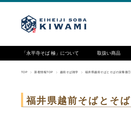
「永平寺そば 極」について
取扱い商品
TOP
新着情報TOP
越前そば雑学
福井県越前そばとそばの栄養価①
福井県越前そばとそば