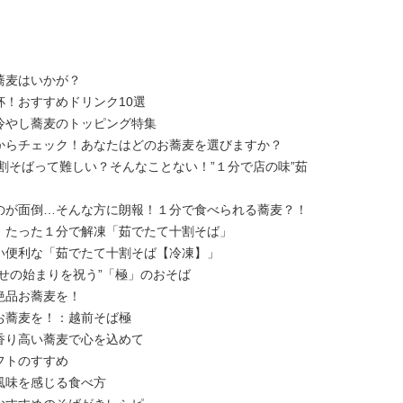
蕎麦はいかが？
！おすすめドリンク10選
冷やし蕎麦のトッピング特集
からチェック！あなたはどのお蕎麦を選びますか？
割そばって難しい？そんなことない！”１分で店の味”茹
のが面倒…そんな方に朗報！１分で食べられる蕎麦？！
。たった１分で解凍「茹でたて十割そば」
い便利な「茹でたて十割そば【冷凍】」
せの始まりを祝う”「極」のおそば
絶品お蕎麦を！
お蕎麦を！：越前そば極
香り高い蕎麦で心を込めて
フトのすすめ
風味を感じる食べ方