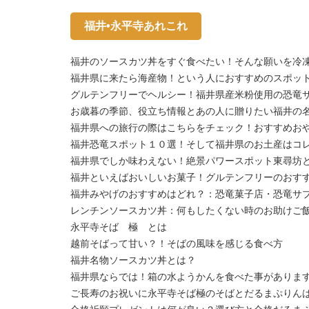
福井•永平寺あれこれ
福井のソースカツ丼をすぐ食べたい！そんな願いを冷
福井県に来たら海産物！という人におすすめのスポッ
グルテンフリーでヘルシー！福井県産米粉使用の恐竜
お歳暮の季節、役立ち情報とあの人に贈りたい福井の
福井県への旅行の際はこちらをチェック！おすすめお
福井恐竜スポット１０選！そして福井県のお土産はコ
福井県でしか味わえない！絶景パワースポット東尋坊
福井といえばおいしいお菓子！グルテンフリーのおすす
福井みやげのおすすめはどれ？：恐竜菓子店・恐竜サ
レンチンソースカツ丼：何もしたくない時のお助けご
永平寺そば 極 とは
越前そばって甘い？！そばの風味を感じる食べ方
福井名物ソースカツ丼とは？
福井県ならでは！箱の水ようかんを食べた事がありま
ご長寿のお祝いに永平寺そば極のそばとだるまぷりん