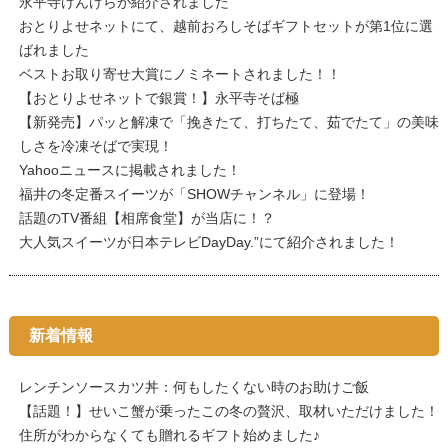
永平寺けんけらが紹介されました
おとりよせネットにて、越前おろしそばギフトセットが第1位に選
ばれました
ベストお取り寄せ大賞にノミネートされました！！
【おとりよせネットで銀賞！】永平寺そば極
【新発売】パッと解凍で「挽きたて、打ちたて、茹でたて」の美味
しさを冷凍そばで実現！
Yahooニュースに掲載されました！
福井の冬定番スイーツが「SHOWチャンネル」に登場！
話題のTV番組【相席食堂】が当店に！？
大人気スイーツが日本テレビDayDay.”にて紹介されました！
新着情報
レンチンソースカツ丼：何もしたくない時のお助けご飯
【話題！】せいこ蟹が乗ったこの冬の贅沢、取材いただけました！
住所がわからなくても贈れるギフト始めました♪