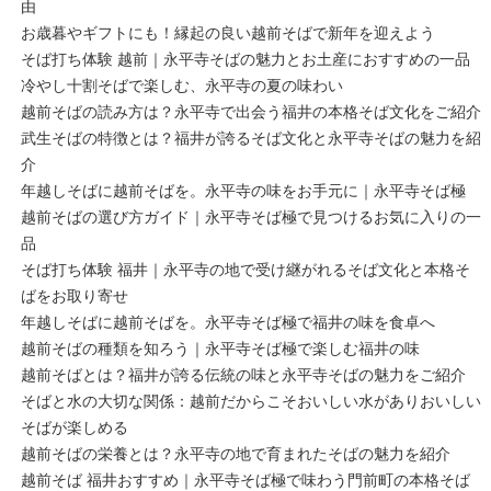
由
お歳暮やギフトにも！縁起の良い越前そばで新年を迎えよう
そば打ち体験 越前｜永平寺そばの魅力とお土産におすすめの一品
冷やし十割そばで楽しむ、永平寺の夏の味わい
越前そばの読み方は？永平寺で出会う福井の本格そば文化をご紹介
武生そばの特徴とは？福井が誇るそば文化と永平寺そばの魅力を紹
介
年越しそばに越前そばを。永平寺の味をお手元に｜永平寺そば極
越前そばの選び方ガイド｜永平寺そば極で見つけるお気に入りの一
品
そば打ち体験 福井｜永平寺の地で受け継がれるそば文化と本格そ
ばをお取り寄せ
年越しそばに越前そばを。永平寺そば極で福井の味を食卓へ
越前そばの種類を知ろう｜永平寺そば極で楽しむ福井の味
越前そばとは？福井が誇る伝統の味と永平寺そばの魅力をご紹介
そばと水の大切な関係：越前だからこそおいしい水がありおいしい
そばが楽しめる
越前そばの栄養とは？永平寺の地で育まれたそばの魅力を紹介
越前そば 福井おすすめ｜永平寺そば極で味わう門前町の本格そば