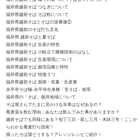
福井県越前そば つなぎについて
福井県越前そば そば粉について
福井県越前そばとそばの栄養価②
福井県越前のそば打ち文化
福井県 越前そばと夏そば
福井県越前そば 生産の特色
福井県越前そば 小畦立て播種技術のはなし
福井県越前そば 生産環境について
福井県越前そば 栽培品種と特性
福井県越前そば 特徴３つ
福井県越前そば 面積・収量・生産量
永平寺そば極-永平寺在来種「玄そば」使用
福井県の「そば」栽培地域について
そば屋さんでたまに見かける水車はなぜあるの？
蕎麦湯を飲む理由：あなたは飲んでみた事がありますか？
越前そばでも同様にある？包丁三日・延し三月・木鉢三年！ここか
らわかる蕎麦打ち技術！
残ったそば湯どうする？アレンジレシピご紹介！