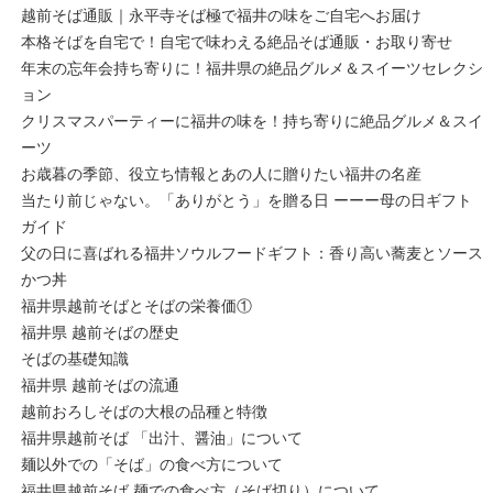
越前そば通販｜永平寺そば極で福井の味をご自宅へお届け
本格そばを自宅で！自宅で味わえる絶品そば通販・お取り寄せ
年末の忘年会持ち寄りに！福井県の絶品グルメ＆スイーツセレクシ
ョン
クリスマスパーティーに福井の味を！持ち寄りに絶品グルメ＆スイ
ーツ
お歳暮の季節、役立ち情報とあの人に贈りたい福井の名産
当たり前じゃない。「ありがとう」を贈る日 ーーー母の日ギフト
ガイド
父の日に喜ばれる福井ソウルフードギフト：香り高い蕎麦とソース
かつ丼
福井県越前そばとそばの栄養価①
福井県 越前そばの歴史
そばの基礎知識
福井県 越前そばの流通
越前おろしそばの大根の品種と特徴
福井県越前そば 「出汁、醤油」について
麺以外での「そば」の食べ方について
福井県越前そば 麺での食べ方（そば切り）について