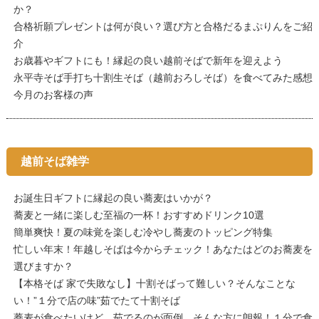
か？
合格祈願プレゼントは何が良い？選び方と合格だるまぷりんをご紹
介
お歳暮やギフトにも！縁起の良い越前そばで新年を迎えよう
永平寺そば手打ち十割生そば（越前おろしそば）を食べてみた感想
今月のお客様の声
越前そば雑学
お誕生日ギフトに縁起の良い蕎麦はいかが？
蕎麦と一緒に楽しむ至福の一杯！おすすめドリンク10選
簡単爽快！夏の味覚を楽しむ冷やし蕎麦のトッピング特集
忙しい年末！年越しそばは今からチェック！あなたはどのお蕎麦を
選びますか？
【本格そば 家で失敗なし】十割そばって難しい？そんなことな
い！”１分で店の味”茹でたて十割そば
蕎麦が食べたいけど、茹でるのが面倒…そんな方に朗報！１分で食