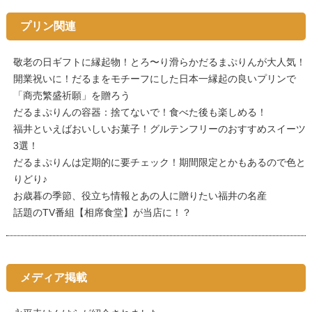
プリン関連
敬老の日ギフトに縁起物！とろ〜り滑らかだるまぷりんが大人気！
開業祝いに！だるまをモチーフにした日本一縁起の良いプリンで
「商売繁盛祈願」を贈ろう
だるまぷりんの容器：捨てないで！食べた後も楽しめる！
福井といえばおいしいお菓子！グルテンフリーのおすすめスイーツ
3選！
だるまぷりんは定期的に要チェック！期間限定とかもあるので色と
りどり♪
お歳暮の季節、役立ち情報とあの人に贈りたい福井の名産
話題のTV番組【相席食堂】が当店に！？
メディア掲載