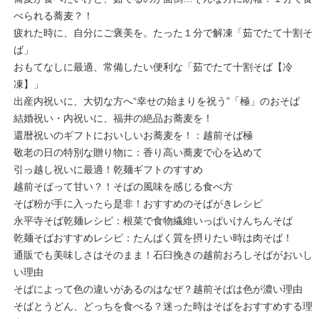
べられる蕎麦？！
疲れた時に、自分にご褒美を。たった１分で解凍「茹でたて十割そ
ば」
おもてなしに最適、常備したい便利な「茹でたて十割そば【冷
凍】」
出産内祝いに、大切な方へ“幸せの始まりを祝う”「極」のおそば
結婚祝い・内祝いに、福井の絶品お蕎麦を！
還暦祝いのギフトにおいしいお蕎麦を！：越前そば極
敬老の日の特別な贈り物に：香り高い蕎麦で心を込めて
引っ越し祝いに最適！乾麺ギフトのすすめ
越前そばって甘い？！そばの風味を感じる食べ方
そば粉が手に入ったら是非！おすすめのそばがきレシピ
永平寺そば乾麺レシピ：根菜で食物繊維いっぱいけんちんそば
乾麺そばおすすめレシピ：たんぱく質を摂りたい時は肉そば！
通販でも美味しさはそのまま！石臼挽きの越前おろしそばがおいし
い理由
そばによって色の違いがあるのはなぜ？越前そばは色が濃い理由
そばとうどん、どっちを食べる？迷った時はそばをおすすめする理