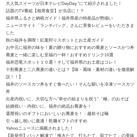
大人気スイーツが日本テレビDayDay.”にて紹介されました！
話題のTV番組【相席食堂】が当店に！？
福井県ふるさと納税ガイド！福井県産の特産品が勢揃い
ニュースサイト「ランチバッグ」さんに実食レビューをいただきま
した
秋の福井を満喫！紅葉狩りスポットとお土産ガイド
お中元に福井の味を！夏の贈り物におすすめの蕎麦とソースかつ丼
蕎麦と一緒に楽しむ至福の一杯！おすすめドリンク10選
福井恐竜スポット１０選！そして福井県のお土産はコレ！
十割蕎麦と二八蕎麦の違いとは？【味・風味・素材の違いを徹底解
説！！】
福井のソースカツ丼をすぐ食べたい！そんな願いを冷凍ソースカツ
丼
出産内祝いに、大切な方へ“幸せの始まりを祝う”「極」のおそば
結婚祝い・内祝いに、福井の絶品お蕎麦を！
還暦祝いのギフトにおいしいお蕎麦を！：越前そば極
引っ越し祝いに最適！乾麺ギフトのすすめ
Yahooニュースに掲載されました！
【新発売】パッと解凍で「挽きたて、打ちたて、茹でたて」の美味