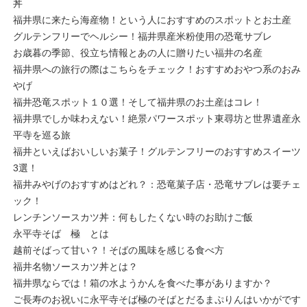
丼
福井県に来たら海産物！という人におすすめのスポットとお土産
グルテンフリーでヘルシー！福井県産米粉使用の恐竜サブレ
お歳暮の季節、役立ち情報とあの人に贈りたい福井の名産
福井県への旅行の際はこちらをチェック！おすすめおやつ系のおみ
やげ
福井恐竜スポット１０選！そして福井県のお土産はコレ！
福井県でしか味わえない！絶景パワースポット東尋坊と世界遺産永
平寺を巡る旅
福井といえばおいしいお菓子！グルテンフリーのおすすめスイーツ
3選！
福井みやげのおすすめはどれ？：恐竜菓子店・恐竜サブレは要チェ
ック！
レンチンソースカツ丼：何もしたくない時のお助けご飯
永平寺そば 極 とは
越前そばって甘い？！そばの風味を感じる食べ方
福井名物ソースカツ丼とは？
福井県ならでは！箱の水ようかんを食べた事がありますか？
ご長寿のお祝いに永平寺そば極のそばとだるまぷりんはいかがです