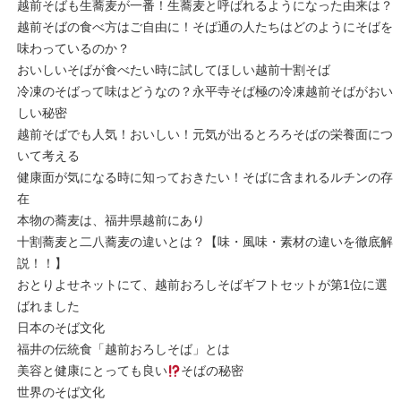
越前そばも生蕎麦が一番！生蕎麦と呼ばれるようになった由来は？
越前そばの食べ方はご自由に！そば通の人たちはどのようにそばを
味わっているのか？
おいしいそばが食べたい時に試してほしい越前十割そば
冷凍のそばって味はどうなの？永平寺そば極の冷凍越前そばがおい
しい秘密
越前そばでも人気！おいしい！元気が出るとろろそばの栄養面につ
いて考える
健康面が気になる時に知っておきたい！そばに含まれるルチンの存
在
本物の蕎麦は、福井県越前にあり
十割蕎麦と二八蕎麦の違いとは？【味・風味・素材の違いを徹底解
説！！】
おとりよせネットにて、越前おろしそばギフトセットが第1位に選
ばれました
日本のそば文化
福井の伝統食「越前おろしそば」とは
美容と健康にとっても良い
そばの秘密
世界のそば文化