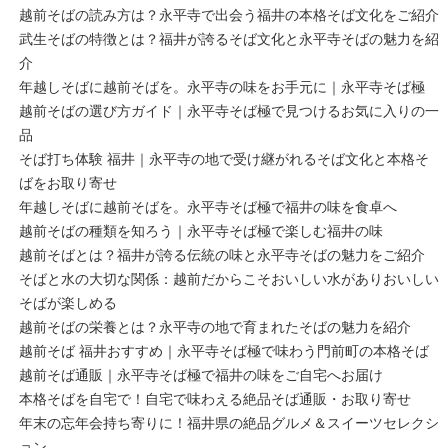
越前そばの読み方は？永平寺で出会う福井の本格そば文化をご紹介
武生そばの特徴とは？福井が誇るそば文化と永平寺そばの魅力を紹
介
年越しそばに越前そばを。永平寺の味をお手元に｜永平寺そば極
越前そばの選び方ガイド｜永平寺そば極で見つけるお気に入りの一
品
そば打ち体験 福井｜永平寺の地で受け継がれるそば文化と本格そ
ばをお取り寄せ
年越しそばに越前そばを。永平寺そば極で福井の味を食卓へ
越前そばの種類を知ろう｜永平寺そば極で楽しむ福井の味
越前そばとは？福井が誇る伝統の味と永平寺そばの魅力をご紹介
そばと水の大切な関係：越前だからこそおいしい水がありおいしい
そばが楽しめる
越前そばの栄養とは？永平寺の地で育まれたそばの魅力を紹介
越前そば 福井おすすめ｜永平寺そば極で味わう門前町の本格そば
越前そば通販｜永平寺そば極で福井の味をご自宅へお届け
本格そばを自宅で！自宅で味わえる絶品そば通販・お取り寄せ
年末の忘年会持ち寄りに！福井県の絶品グルメ＆スイーツセレクシ
ョン