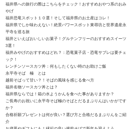
福井県への旅行の際はこちらをチェック！おすすめおやつ系のおみ
やげ
福井恐竜スポット１０選！そして福井県のお土産はコレ！
福井県でしか味わえない！絶景パワースポット東尋坊と世界遺産永
平寺を巡る旅
福井といえばおいしいお菓子！グルテンフリーのおすすめスイーツ
3選！
福井みやげのおすすめはどれ？：恐竜菓子店・恐竜サブレは要チェ
ック！
レンチンソースカツ丼：何もしたくない時のお助けご飯
永平寺そば 極 とは
越前そばって甘い？！そばの風味を感じる食べ方
福井名物ソースカツ丼とは？
福井県ならでは！箱の水ようかんを食べた事がありますか？
ご長寿のお祝いに永平寺そば極のそばとだるまぷりんはいかがです
か？
合格祈願プレゼントは何が良い？選び方と合格だるまぷりんをご紹
介
お歳暮やギフトにも！縁起の良い越前そばで新年を迎えよう