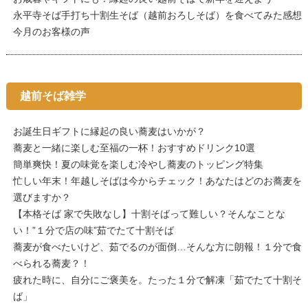
永平寺そば手打ち十割生そば（越前おろしそば）を食べてみた感想
今月のお客様の声
越前そば雑学
お誕生日ギフトに縁起の良い蕎麦はいかが？
蕎麦と一緒に楽しむ至福の一杯！おすすめドリンク10選
簡単爽快！夏の味覚を楽しむ冷やし蕎麦のトッピング特集
忙しい年末！年越しそばは今からチェック！あなたはどのお蕎麦を
選びますか？
【本格そば 家で失敗なし】十割そばって難しい？そんなことな
い！”１分で店の味”茹でたて十割そば
蕎麦が食べたいけど、茹でるのが面倒…そんな方に朗報！１分で食
べられる蕎麦？！
疲れた時に、自分にご褒美を。たった１分で解凍「茹でたて十割そ
ば」