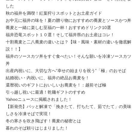
した
秋の福井を満喫！紅葉狩りスポットとお土産ガイド
お中元に福井の味を！夏の贈り物におすすめの蕎麦とソースかつ丼
蕎麦と一緒に楽しむ至福の一杯！おすすめドリンク10選
福井恐竜スポット１０選！そして福井県のお土産はコレ！
十割蕎麦と二八蕎麦の違いとは？【味・風味・素材の違いを徹底解
説！！】
福井のソースカツ丼をすぐ食べたい！そんな願いを冷凍ソースカツ
丼
出産内祝いに、大切な方へ“幸せの始まりを祝う”「極」のおそば
結婚祝い・内祝いに、福井の絶品お蕎麦を！
還暦祝いのギフトにおいしいお蕎麦を！：越前そば極
引っ越し祝いに最適！乾麺ギフトのすすめ
Yahooニュースに掲載されました！
【新発売】パッと解凍で「挽きたて、打ちたて、茹でたて」の美味
しさを冷凍そばで実現！
冬の寒さを吹き飛ばす！蕎麦の秘密とは
暮れのそば頼りはじまりました！