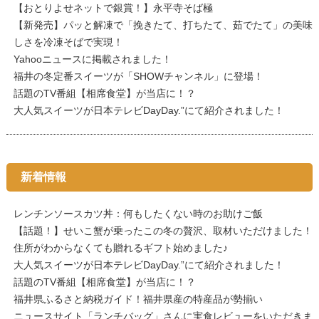
【おとりよせネットで銀賞！】永平寺そば極
【新発売】パッと解凍で「挽きたて、打ちたて、茹でたて」の美味
しさを冷凍そばで実現！
Yahooニュースに掲載されました！
福井の冬定番スイーツが「SHOWチャンネル」に登場！
話題のTV番組【相席食堂】が当店に！？
大人気スイーツが日本テレビDayDay.”にて紹介されました！
新着情報
レンチンソースカツ丼：何もしたくない時のお助けご飯
【話題！】せいこ蟹が乗ったこの冬の贅沢、取材いただけました！
住所がわからなくても贈れるギフト始めました♪
大人気スイーツが日本テレビDayDay.”にて紹介されました！
話題のTV番組【相席食堂】が当店に！？
福井県ふるさと納税ガイド！福井県産の特産品が勢揃い
ニュースサイト「ランチバッグ」さんに実食レビューをいただきま