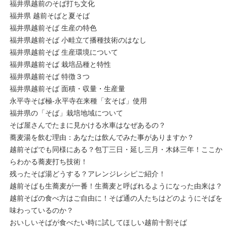
福井県越前のそば打ち文化
福井県 越前そばと夏そば
福井県越前そば 生産の特色
福井県越前そば 小畦立て播種技術のはなし
福井県越前そば 生産環境について
福井県越前そば 栽培品種と特性
福井県越前そば 特徴３つ
福井県越前そば 面積・収量・生産量
永平寺そば極-永平寺在来種「玄そば」使用
福井県の「そば」栽培地域について
そば屋さんでたまに見かける水車はなぜあるの？
蕎麦湯を飲む理由：あなたは飲んでみた事がありますか？
越前そばでも同様にある？包丁三日・延し三月・木鉢三年！ここか
らわかる蕎麦打ち技術！
残ったそば湯どうする？アレンジレシピご紹介！
越前そばも生蕎麦が一番！生蕎麦と呼ばれるようになった由来は？
越前そばの食べ方はご自由に！そば通の人たちはどのようにそばを
味わっているのか？
おいしいそばが食べたい時に試してほしい越前十割そば