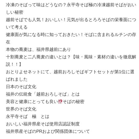
冷凍のそばって味はどうなの？永平寺そば極の冷凍越前そばがおい
しい秘密
越前そばでも人気！おいしい！元気が出るとろろそばの栄養面につ
いて考える
健康面が気になる時に知っておきたい！そばに含まれるルチンの存
在
本物の蕎麦は、福井県越前にあり
十割蕎麦と二八蕎麦の違いとは？【味・風味・素材の違いを徹底解
説！！】
おとりよせネットにて、越前おろしそばギフトセットが第1位に選
ばれました
日本のそば文化
福井の伝統食「越前おろしそば」とは
美容と健康にとっても良い
そばの秘密
世界のそば文化
永平寺そば 極 とは
おいしい福井県産そば使用店認証制度
福井県産そばのPRおよび関係団体について