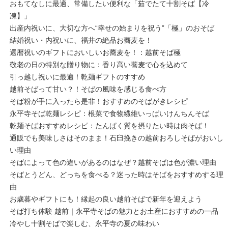
おもてなしに最適、常備したい便利な「茹でたて十割そば【冷
凍】」
出産内祝いに、大切な方へ“幸せの始まりを祝う”「極」のおそば
結婚祝い・内祝いに、福井の絶品お蕎麦を！
還暦祝いのギフトにおいしいお蕎麦を！：越前そば極
敬老の日の特別な贈り物に：香り高い蕎麦で心を込めて
引っ越し祝いに最適！乾麺ギフトのすすめ
越前そばって甘い？！そばの風味を感じる食べ方
そば粉が手に入ったら是非！おすすめのそばがきレシピ
永平寺そば乾麺レシピ：根菜で食物繊維いっぱいけんちんそば
乾麺そばおすすめレシピ：たんぱく質を摂りたい時は肉そば！
通販でも美味しさはそのまま！石臼挽きの越前おろしそばがおいし
い理由
そばによって色の違いがあるのはなぜ？越前そばは色が濃い理由
そばとうどん、どっちを食べる？迷った時はそばをおすすめする理
由
お歳暮やギフトにも！縁起の良い越前そばで新年を迎えよう
そば打ち体験 越前｜永平寺そばの魅力とお土産におすすめの一品
冷やし十割そばで楽しむ、永平寺の夏の味わい