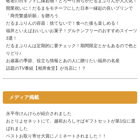
敬老の日ギフトに縁起物！とろ〜り滑らかだるまぷりんが大人気！
開業祝いに！だるまをモチーフにした日本一縁起の良いプリンで
「商売繁盛祈願」を贈ろう
だるまぷりんの容器：捨てないで！食べた後も楽しめる！
福井といえばおいしいお菓子！グルテンフリーのおすすめスイーツ
3選！
だるまぷりんは定期的に要チェック！期間限定とかもあるので色と
りどり♪
お歳暮の季節、役立ち情報とあの人に贈りたい福井の名産
話題のTV番組【相席食堂】が当店に！？
メディア掲載
永平寺けんけらが紹介されました
おとりよせネットにて、越前おろしそばギフトセットが第1位に選
ばれました
ベストお取り寄せ大賞にノミネートされました！！