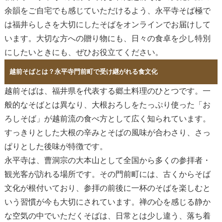
余韻をご自宅でも感じていただけるよう、永平寺そば極で
は福井らしさを大切にしたそばをオンラインでお届けして
います。大切な方への贈り物にも、日々の食卓を少し特別
にしたいときにも、ぜひお役立てください。
越前そばとは？永平寺門前町で受け継がれる食文化
越前そばは、福井県を代表する郷土料理のひとつです。一
般的なそばとは異なり、
大根おろしをたっぷり使った「お
ろしそば」
が越前流の食べ方として広く知られています。
すっきりとした大根の辛みとそばの風味が合わさり、さっ
ぱりとした後味が特徴です。
永平寺は、曹洞宗の大本山として全国から多くの参拝者・
観光客が訪れる場所です。その門前町には、古くからそば
文化が根付いており、参拝の前後に一杯のそばを楽しむと
いう習慣が今も大切にされています。禅の心を感じる静か
な空気の中でいただくそばは、日常とは少し違う、落ち着